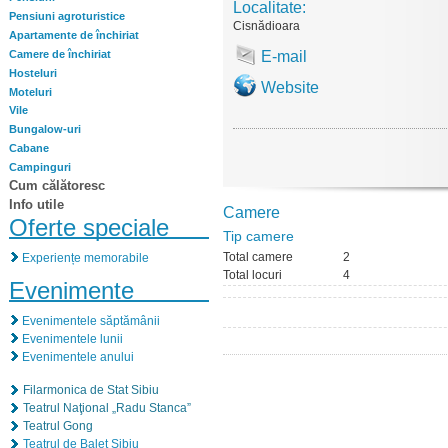
Localitate:
Pensiuni agroturistice
Cisnădioara
Apartamente de închiriat
Camere de închiriat
E-mail
Hosteluri
Website
Moteluri
Vile
Bungalow-uri
Cabane
Campinguri
Cum călătoresc
Info utile
Camere
Oferte speciale
Tip camere
Total camere
2
Experiențe memorabile
Total locuri
4
Evenimente
Evenimentele săptămânii
Evenimentele lunii
Evenimentele anului
Filarmonica de Stat Sibiu
Teatrul Naţional „Radu Stanca”
Teatrul Gong
Teatrul de Balet Sibiu