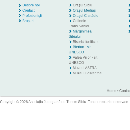
Despre noi
Oraşul Sibiu
Contact
Oraşul Mediaş
Profesionişti
Oraşul Cisnădie
Broşuri
Colinele
Transilvaniei
Mărginimea
Sibiului
Biserici fortificate
Biertan - sit
UNESCO
Valea Viilor - sit
UNESCO
Muzeul ASTRA
Muzeul Brukenthal
Home
•
Contac
Copyright © 2026 Asociaţia Judeţeană de Turism Sibiu. Toate drepturile rezervate.