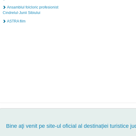
Ansamblul folcloric profesionist
Cindrelul-Junii Sibiului
ASTRA film
Bine aţi venit pe site-ul oficial al destinației turistice ju