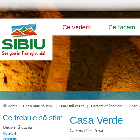
Ce vedem
Ce facem
Home
|
Ce trebuie să știm
|
Unde mă cazez
|
Camere de închiriat
|
Casa 
Ce trebuie să știm
Casa Verde
Unde mă cazez
Camere de închiriat
Hoteluri
Pensiuni