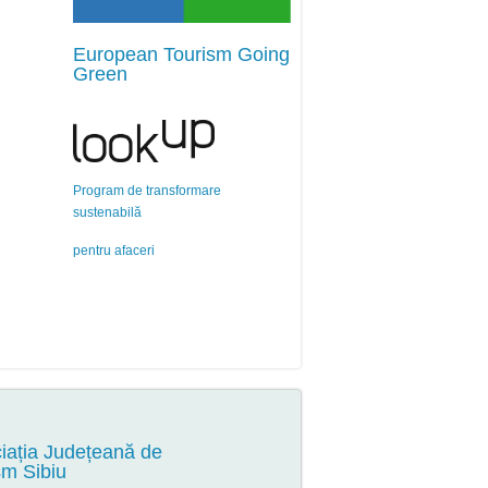
European Tourism Going
Green
Program de transformare
sustenabilă
pentru afaceri
iația Județeană de
sm Sibiu