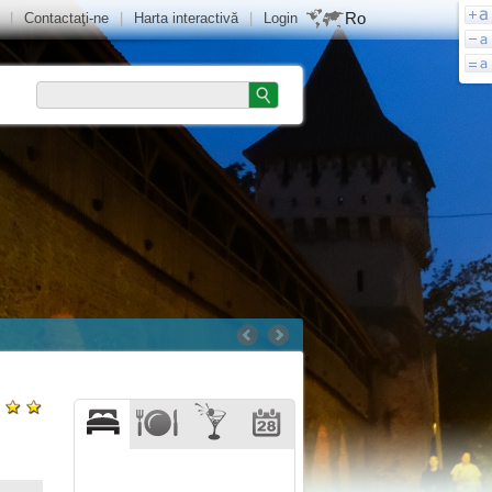
Ro
|
Contactaţi-ne
|
Harta interactivă
|
Login