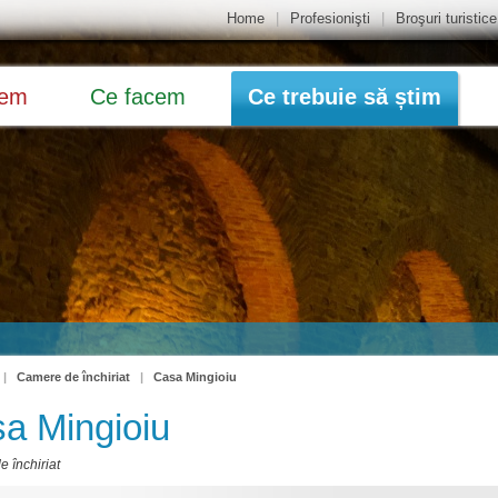
Home
|
Profesionişti
|
Broşuri turistice
dem
Ce facem
Ce trebuie să știm
|
Camere de închiriat
|
Casa Mingioiu
a Mingioiu
 închiriat