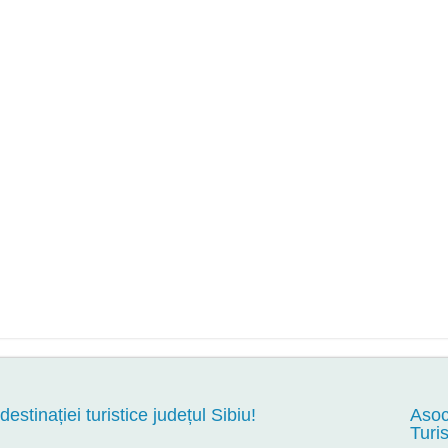
 destinației turistice județul Sibiu!
Asoc
Turi