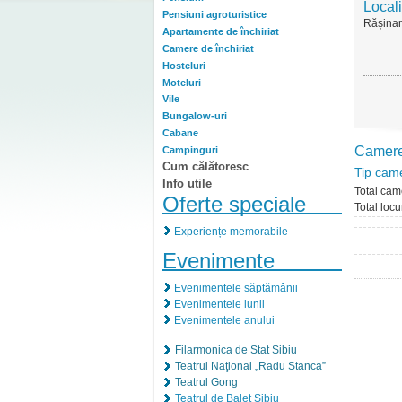
Locali
Pensiuni agroturistice
Rășinar
Apartamente de închiriat
Camere de închiriat
Hosteluri
Moteluri
Vile
Bungalow-uri
Cabane
Camer
Campinguri
Cum călătoresc
Tip cam
Info utile
Total cam
Oferte speciale
Total locu
Experiențe memorabile
Evenimente
Evenimentele săptămânii
Evenimentele lunii
Evenimentele anului
Filarmonica de Stat Sibiu
Teatrul Naţional „Radu Stanca”
Teatrul Gong
Teatrul de Balet Sibiu