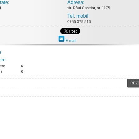
tate:
Adresa:
i
str. Râul Caselor, nr. 1175
Tel. mobil:
0755 375 516
E-mail
e
ere
ere
4
ri
8
REZ