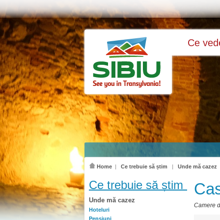
Ce ve
Home
|
Ce trebuie să știm
|
Unde mă cazez
Ce trebuie să știm
Cas
Unde mă cazez
Camere de
Hoteluri
Pensiuni