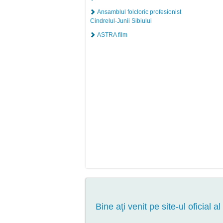
Ansamblul folcloric profesionist
Cindrelul-Junii Sibiului
ASTRA film
Bine aţi venit pe site-ul oficial al