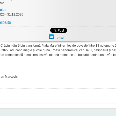
are
ada:
026 - 31.12.2026
ebsite
E-mail
 Crăciun din Sibiu transformă Piața Mare într-un loc de poveste între 13 noiembrie 
e 2027, aducând magie și voie bună. Roata panoramică, caruselul, patinoarul și căs
un completează atmosfera festivă, oferind momente de bucurie pentru toate vârste
ian Marcovici