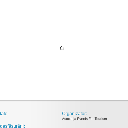
tate:
Organizator:
Asociația Events For Tourism
desfăşurării: