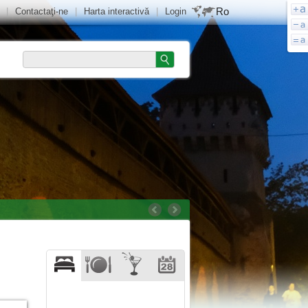
Ro
|
Contactaţi-ne
|
Harta interactivă
|
Login