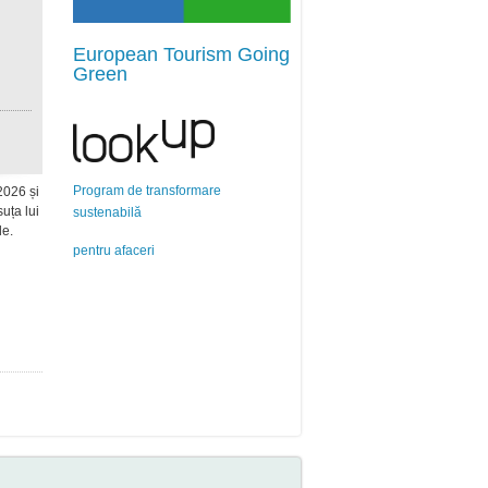
European Tourism Going
Green
Program de transformare
2026 și
uța lui
sustenabilă
le.
pentru afaceri