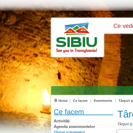
Ce ve
Home
|
Ce facem
|
Evenimente
|
Târguri şi
Ce facem
Târ
Activități
Târguri şi 
Agenda evenimentelor
Târguri şi festivaluri