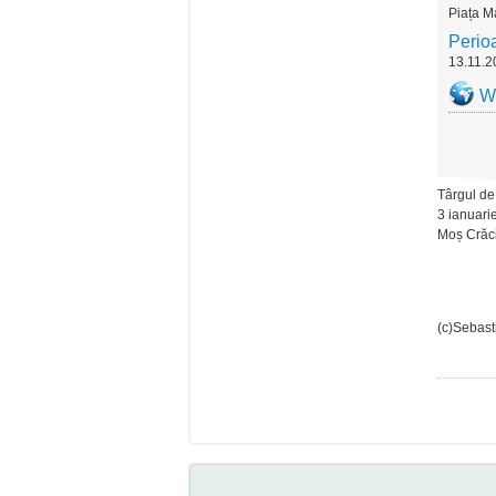
Piața M
Perio
13.11.2
W
Târgul de
3 ianuari
Moș Crăci
(c)Sebast