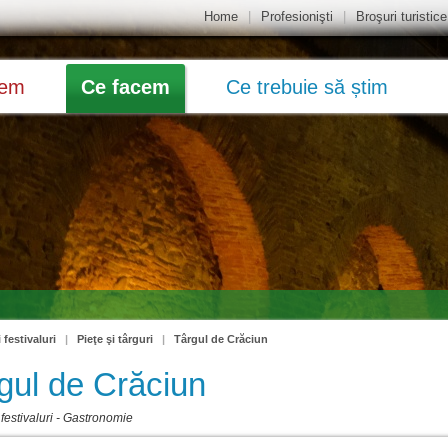
Home
|
Profesionişti
|
Broşuri turistice
dem
Ce facem
Ce trebuie să știm
 festivaluri
|
Pieţe şi târguri
|
Târgul de Crăciun
gul de Crăciun
festivaluri
-
Gastronomie