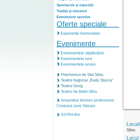
Spectacole şi expoziţii
Tradiţii şi obiceiuri
Evenimente sportive
Oferte speciale
Experiențe memorabile
Evenimente
Evenimentele săptămânii
Evenimentele lunii
Evenimentele anului
Filarmonica de Stat Sibiu
Teatrul Naţional „Radu Stanca”
Teatrul Gong
Teatrul de Balet Sibiu
Ansamblul folcloric profesionist
Cindrelul-Junii Sibiului
ASTRA film
Locali
Sibiu
Locul 