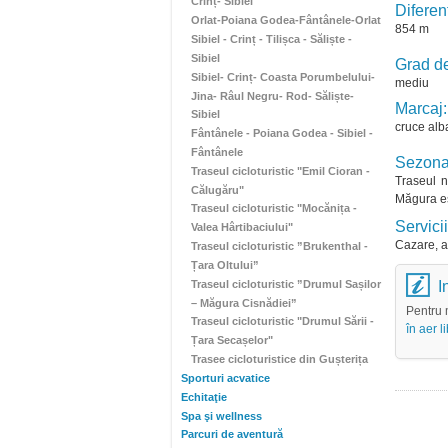
Crinț- Sibiel
Diferen
Orlat-Poiana Godea-Fântânele-Orlat
854 m
Sibiel - Crinț - Tilișca - Săliște -
Sibiel
Grad de
Sibiel- Crinț- Coasta Porumbelului-
mediu
Jina- Râul Negru- Rod- Săliște-
Marcaj:
Sibiel
cruce alb
Fântânele - Poiana Godea - Sibiel -
Fântânele
Sezonal
Traseul cicloturistic "Emil Cioran -
Traseul n
Călugăru"
Măgura es
Traseul cicloturistic "Mocănița -
Servicii 
Valea Hârtibaciului"
Cazare, al
Traseul cicloturistic ”Brukenthal -
Țara Oltului”
Traseul cicloturistic ”Drumul Sașilor
I
– Măgura Cisnădiei”
Pentru m
Traseul cicloturistic "Drumul Sării -
în aer 
Țara Secașelor"
Trasee cicloturistice din Gușterița
Sporturi acvatice
Echitaţie
Spa şi wellness
Parcuri de aventură