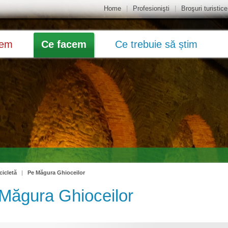
Home
|
Profesionişti
|
Broşuri turistice
dem
Ce facem
Ce trebuie să știm
cicletă
|
Pe Măgura Ghioceilor
Măgura Ghioceilor