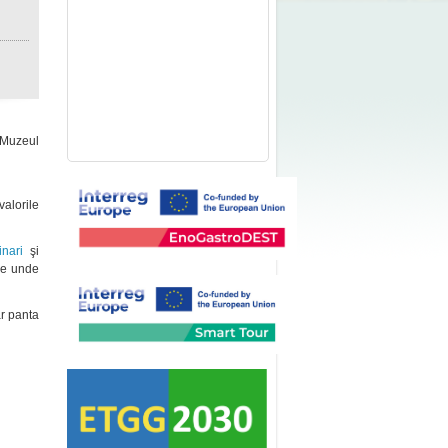
- Muzeul
alorile
nari
şi
 de unde
ar panta