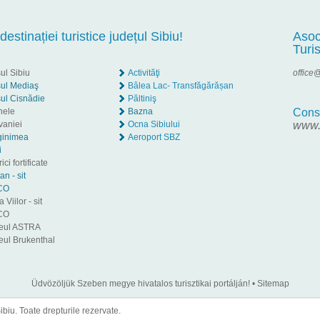
 destinației turistice județul Sibiu!
Asoc
Turi
ul Sibiu
Activităţi
office@
ul Mediaş
Bâlea Lac- Transfăgărășan
ul Cisnădie
Păltiniş
nele
Bazna
Consi
vaniei
Ocna Sibiului
www.c
ginimea
Aeroport SBZ
i
ici fortificate
an - sit
CO
 Viilor - sit
CO
eul ASTRA
ul Brukenthal
Üdvözöljük Szeben megye hivatalos turisztikai portálján!
•
Sitemap
iu. Toate drepturile rezervate.