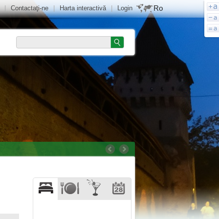
Ro
|
Contactaţi-ne
|
Harta interactivă
|
Login