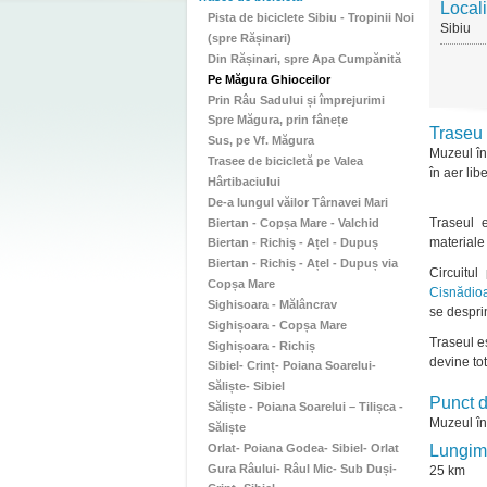
Locali
Pista de biciclete Sibiu - Tropinii Noi
Sibiu
(spre Rășinari)
Din Rășinari, spre Apa Cumpănită
Pe Măgura Ghioceilor
Prin Râu Sadului și împrejurimi
Spre Măgura, prin fânețe
Traseu
Sus, pe Vf. Măgura
Muzeul în
Trasee de bicicletă pe Valea
în aer li
Hârtibaciului
De-a lungul văilor Târnavei Mari
Traseul e
Biertan - Copșa Mare - Valchid
materiale 
Biertan - Richiș - Ațel - Dupuș
Biertan - Richiș - Ațel - Dupuș via
Circuitu
Copșa Mare
Cisnădio
Sighisoara - Mălâncrav
se despri
Sighișoara - Copșa Mare
Traseul e
Sighișoara - Richiș
devine to
Sibiel- Crinț- Poiana Soarelui-
Săliște- Sibiel
Punct d
Săliște - Poiana Soarelui – Tilișca -
Muzeul în
Săliște
Orlat- Poiana Godea- Sibiel- Orlat
Lungim
Gura Râului- Râul Mic- Sub Duși-
25 km