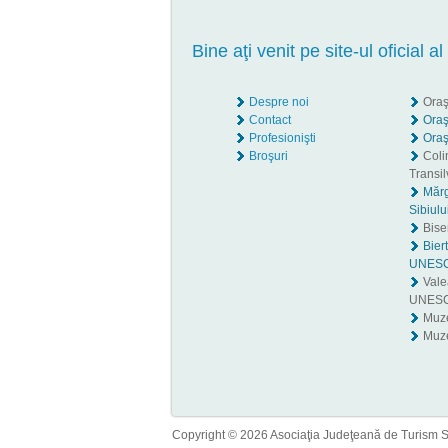
Bine aţi venit pe site-ul oficial al
Despre noi
Oraş
Contact
Oraş
Profesionişti
Oraş
Broşuri
Coli
Transil
Măr
Sibiulu
Biser
Biert
UNES
Valea
UNES
Muz
Muze
Copyright © 2026 Asociaţia Judeţeană de Turism Sib