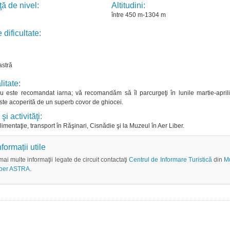
ţă de nivel:
Altitudini:
între 450 m-1304 m
 dificultate:
astră
itate:
u este recomandat iarna; vă recomandăm să îl parcurgeţi în lunile martie-april
te acoperită de un superb covor de ghiocei.
şi activităţi:
imentaţie, transport în Răşinari, Cisnădie şi la Muzeul în Aer Liber.
nformații utile
ai multe informaţii legate de circuit contactaţi
Centrul de Informare Turistică
din
M
liber ASTRA
.