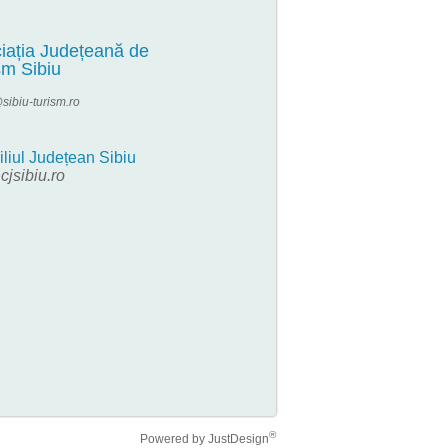
iația Județeană de
sm Sibiu
sibiu-turism.ro
liul Județean Sibiu
jsibiu.ro
®
Powered by
JustDesign