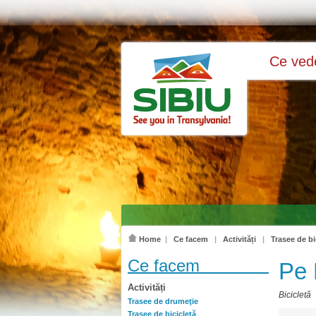
Ce ve
Home
|
Ce facem
|
Activități
|
Trasee de bi
Ce facem
Pe 
Activități
Bicicletă
Trasee de drumeţie
Trasee de bicicletă