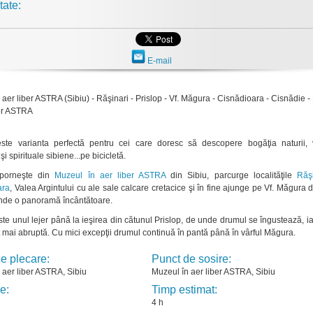
tate:
E-mail
 aer liber ASTRA (Sibiu) - Răşinari - Prislop - Vf. Măgura - Cisnădioara - Cisnădie 
ber ASTRA
ste varianta perfectă pentru cei care doresc să descopere bogăţia naturii, v
şi spirituale sibiene...pe bicicletă.
l porneşte din
Muzeul în aer liber ASTRA
din Sibiu, parcurge localităţile
Răşi
ara
, Valea Argintului cu ale sale calcare cretacice şi în fine ajunge pe Vf. Măgura
nde o panoramă încântătoare.
ste unul lejer până la ieşirea din cătunul Prislop, de unde drumul se îngustează, i
t mai abruptă. Cu mici excepţii drumul continuă în pantă până în vârful Măgura.
e plecare:
Punct de sosire:
 aer liber ASTRA, Sibiu
Muzeul în aer liber ASTRA, Sibiu
e:
Timp estimat:
4 h