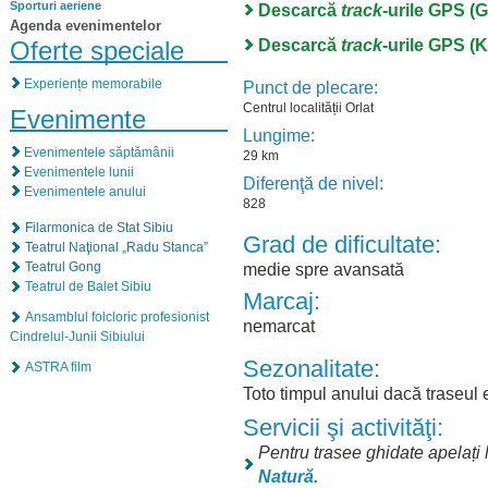
Sporturi aeriene
Descarcă
track
-urile GPS (
Agenda evenimentelor
Descarcă
track
-urile GPS (
Oferte speciale
Experiențe memorabile
Punct de plecare:
Centrul localității Orlat
Evenimente
Lungime:
Evenimentele săptămânii
29 km
Evenimentele lunii
Diferenţă de nivel:
Evenimentele anului
828
Filarmonica de Stat Sibiu
Grad de dificultate:
Teatrul Naţional „Radu Stanca”
medie spre avansată
Teatrul Gong
Teatrul de Balet Sibiu
Marcaj:
Ansamblul folcloric profesionist
nemarcat
Cindrelul-Junii Sibiului
Sezonalitate:
ASTRA film
Toto timpul anului dacă traseul 
Servicii şi activităţi:
Pentru trasee ghidate apelați l
Natură
.