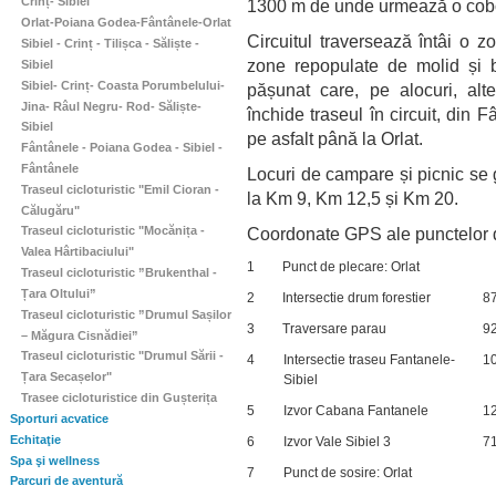
Crinț- Sibiel
1300 m de unde urmează o cobor
Orlat-Poiana Godea-Fântânele-Orlat
Circuitul traversează întâi o 
Sibiel - Crinț - Tilișca - Săliște -
zone repopulate de molid și 
Sibiel
Sibiel- Crinț- Coasta Porumbelului-
pășunat care, pe alocuri, al
Jina- Râul Negru- Rod- Săliște-
închide traseul în circuit, din 
Sibiel
pe asfalt până la Orlat.
Fântânele - Poiana Godea - Sibiel -
Fântânele
Locuri de campare și picnic se 
Traseul cicloturistic "Emil Cioran -
la Km 9, Km 12,5 și Km 20.
Călugăru"
Coordonate GPS ale punctelor de
Traseul cicloturistic "Mocănița -
Valea Hârtibaciului"
1
Punct de plecare: Orlat
Traseul cicloturistic ”Brukenthal -
Țara Oltului”
2
Intersectie drum forestier
8
Traseul cicloturistic ”Drumul Sașilor
3
Traversare parau
9
– Măgura Cisnădiei”
Traseul cicloturistic "Drumul Sării -
4
Intersectie traseu Fantanele-
1
Țara Secașelor"
Sibiel
Trasee cicloturistice din Gușterița
5
Izvor Cabana Fantanele
1
Sporturi acvatice
Echitaţie
6
Izvor Vale Sibiel 3
7
Spa şi wellness
7
Punct de sosire: Orlat
Parcuri de aventură