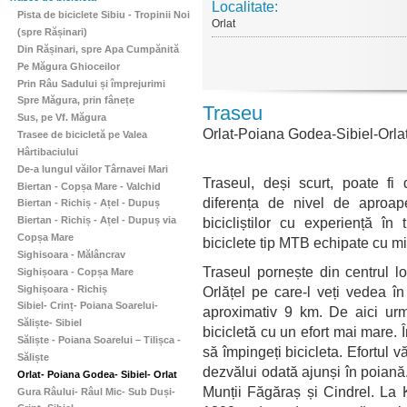
Localitate:
Pista de biciclete Sibiu - Tropinii Noi
Orlat
(spre Rășinari)
Din Rășinari, spre Apa Cumpănită
Pe Măgura Ghioceilor
Prin Râu Sadului și împrejurimi
Spre Măgura, prin fânețe
Traseu
Sus, pe Vf. Măgura
Orlat-Poiana Godea-Sibiel-Orla
Trasee de bicicletă pe Valea
Hârtibaciului
De-a lungul văilor Târnavei Mari
Traseul, deși scurt, poate fi 
Biertan - Copșa Mare - Valchid
diferența de nivel de aproa
Biertan - Richiș - Ațel - Dupuș
bicicliștilor cu experiență în
Biertan - Richiș - Ațel - Dupuș via
Copșa Mare
biciclete tip MTB echipate cu m
Sighisoara - Mălâncrav
Traseul pornește din centrul lo
Sighișoara - Copșa Mare
Sighișoara - Richiș
Orlățel pe care-l veți vedea î
Sibiel- Crinț- Poiana Soarelui-
aproximativ 9 km. De aici urm
Săliște- Sibiel
bicicletă cu un efort mai mare. Î
Săliște - Poiana Soarelui – Tilișca -
să împingeți bicicleta. Efortul 
Săliște
dezvălui odată ajunși în poiană.
Orlat- Poiana Godea- Sibiel- Orlat
Munții Făgăraș și Cindrel. La 
Gura Râului- Râul Mic- Sub Duși-