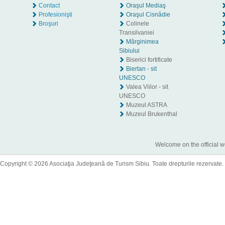
Contact
Oraşul Mediaş
Profesionişti
Oraşul Cisnădie
Broşuri
Colinele
Transilvaniei
Mărginimea
Sibiului
Biserici fortificate
Biertan - sit
UNESCO
Valea Viilor - sit
UNESCO
Muzeul ASTRA
Muzeul Brukenthal
Welcome on the official w
Copyright © 2026 Asociaţia Judeţeană de Turism Sibiu. Toate drepturile rezervate.