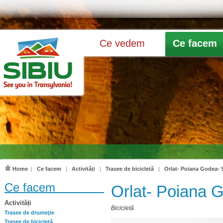
Ce vedem
Ce facem
Home
|
Ce facem
|
Activități
|
Trasee de bicicletă
|
Orlat- Poiana Godea- S
Ce facem
Orlat- Poiana G
Activități
Bicicletă
Trasee de drumeţie
Trasee de bicicletă