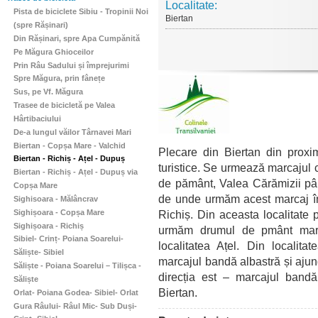
Localitate:
Pista de biciclete Sibiu - Tropinii Noi
Biertan
(spre Rășinari)
Din Rășinari, spre Apa Cumpănită
Pe Măgura Ghioceilor
Prin Râu Sadului și împrejurimi
Spre Măgura, prin fânețe
Sus, pe Vf. Măgura
Trasee de bicicletă pe Valea
Hârtibaciului
De-a lungul văilor Târnavei Mari
Biertan - Copșa Mare - Valchid
Plecare din Biertan din proxim
Biertan - Richiș - Ațel - Dupuș
turistice. Se urmează marcajul 
Biertan - Richiș - Ațel - Dupuș via
de pământ, Valea Cărămizii pân
Copșa Mare
de unde urmăm acest marcaj în 
Sighisoara - Mălâncrav
Sighișoara - Copșa Mare
Richiș. Din aceasta localitate p
Sighișoara - Richiș
urmăm drumul de pmânt marc
Sibiel- Crinț- Poiana Soarelui-
localitatea Ațel. Din localita
Săliște- Sibiel
marcajul bandă albastră și aju
Săliște - Poiana Soarelui – Tilișca -
direcția est – marcajul bandă
Săliște
Biertan.
Orlat- Poiana Godea- Sibiel- Orlat
Gura Râului- Râul Mic- Sub Duși-