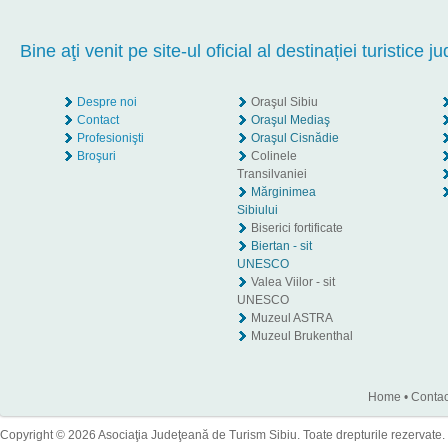
Bine aţi venit pe site-ul oficial al destinației turistice ju
Despre noi
Oraşul Sibiu
Contact
Oraşul Mediaş
Profesionişti
Oraşul Cisnădie
Broşuri
Colinele
Transilvaniei
Mărginimea
Sibiului
Biserici fortificate
Biertan - sit
UNESCO
Valea Viilor - sit
UNESCO
Muzeul ASTRA
Muzeul Brukenthal
Home
•
Contac
Copyright © 2026 Asociaţia Judeţeană de Turism Sibiu. Toate drepturile rezervate.