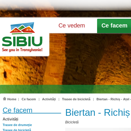
Ce vedem
Ce facem
Home
|
Ce facem
|
Activități
|
Trasee de bicicletă
|
Biertan - Richiș - Ațel
Ce facem
Biertan - Richiș
Activități
Bicicletă
Trasee de drumeţie
Trasee de bicicletă