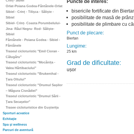
Puncte de interes:
Crinț- Sibiel
Orlat-Poiana Godea-Fântânele-Orlat
bisericile fortificate din Biert
Sibiel - Crinț - Tilișca - Săliște -
posibilitate de masă de prânz,
Sibiel
Sibiel- Crinț- Coasta Porumbelului-
posibilitate de plimbare cu căr
Jina- Râul Negru- Rod- Săliște-
Punct de plecare:
Sibiel
Biertan
Fântânele - Poiana Godea - Sibiel -
Lungime:
Fântânele
Traseul cicloturistic "Emil Cioran -
25 km
Călugăru"
Grad de dificultate:
Traseul cicloturistic "Mocănița -
Valea Hârtibaciului"
ușor
Traseul cicloturistic ”Brukenthal -
Țara Oltului”
Traseul cicloturistic ”Drumul Sașilor
– Măgura Cisnădiei”
Traseul cicloturistic "Drumul Sării -
Țara Secașelor"
Trasee cicloturistice din Gușterița
Sporturi acvatice
Echitaţie
Spa şi wellness
Parcuri de aventură