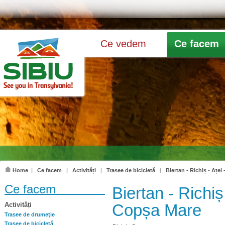
Ce vedem
Ce facem
Home
|
Ce facem
|
Activități
|
Trasee de bicicletă
|
Biertan - Richiș - Ațe
Ce facem
Biertan - Richiș
Activități
Copșa Mare
Trasee de drumeţie
Trasee de bicicletă