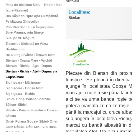
Bicicletă
Pista de biciclete Sibiu - Tropinii Noi
(spre Rășinari)
Localitate:
Din Rășinari, spre Apa Cumpănită
Biertan
Pe Măgura Ghioceilor
Prin Râu Sadului și împrejurimi
Spre Măgura, prin fânețe
Sus, pe Vf. Măgura
Trasee de bicicletă pe Valea
Hârtibaciului
De-a lungul văilor Târnavei Mari
Biertan - Copșa Mare - Valchid
Biertan - Richiș - Ațel - Dupuș
Biertan - Richiș - Ațel - Dupuș via
Plecare din Biertan din proxim
Copșa Mare
turistice. Se pleacă în direcți
Sighisoara - Mălâncrav
ajunge în localitatea Copșa 
Sighișoara - Copșa Mare
marcajul cruce roșie până la in
Sighișoara - Richiș
aici se va urma banda roșie p
Sibiel- Crinț- Poiana Soarelui-
poteca marcată cu cruce roșie,
Săliște- Sibiel
Săliște - Poiana Soarelui – Tilișca -
până la marcajul cu cruce alba
Săliște
și ajungem în localitatea Rich
Orlat- Poiana Godea- Sibiel- Orlat
marcat cu bandă albastră în d
Gura Râului- Râul Mic- Sub Duși-
localitatea Ațel. De aici urmă