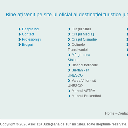
Bine aţi venit pe site-ul oficial al destinației turistice ju
Despre noi
Oraşul Sibiu
Contact
Oraşul Mediaş
Profesionişti
Oraşul Cisnădie
Broşuri
Colinele
Transilvaniei
Mărginimea
Sibiului
Biserici fortificate
Biertan - sit
UNESCO
Valea Viilor - sit
UNESCO
Muzeul ASTRA
Muzeul Brukenthal
Home
•
Contac
Copyright © 2026 Asociaţia Judeţeană de Turism Sibiu. Toate drepturile rezervate.