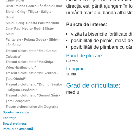
Crinț- Sibiel
direcția est, până ajungem în lo
Orlat-Poiana Godea-Fântânele-Orlat
urmând marcajul bandă albastră,
Sibiel - Crinț - Tilișca - Săliște -
Sibiel
Sibiel- Crinț- Coasta Porumbelului-
Puncte de interes:
Jina- Râul Negru- Rod- Săliște-
vizita la bisericile fortificat
Sibiel
posibilități de picnic, masă d
Fântânele - Poiana Godea - Sibiel -
Fântânele
posibilități de plimbare cu căr
Traseul cicloturistic "Emil Cioran -
Punct de plecare:
Călugăru"
Biertan
Traseul cicloturistic "Mocănița -
Valea Hârtibaciului"
Lungime:
Traseul cicloturistic ”Brukenthal -
30 km
Țara Oltului”
Grad de dificultate:
Traseul cicloturistic ”Drumul Sașilor
– Măgura Cisnădiei”
mediu
Traseul cicloturistic "Drumul Sării -
Țara Secașelor"
Trasee cicloturistice din Gușterița
Sporturi acvatice
Echitaţie
Spa şi wellness
Parcuri de aventură