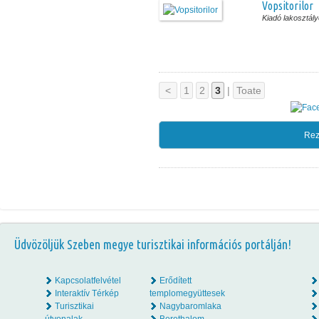
Vopsitorilor
Kiadó lakosztál
<
1
2
3
|
Toate
Rez
Üdvözöljük Szeben megye turisztikai információs portálján!
Kapcsolatfelvétel
Erődített
Interaktív Térkép
templomegyüttesek
Turisztikai
Nagybaromlaka