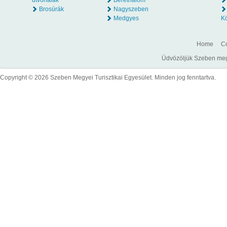
útvonalak
Berethalom
Brosúrák
Nagyszeben
Medgyes
K
Home
Co
Üdvözöljük Szeben megye
Copyright © 2026 Szeben Megyei Turisztikai Egyesület. Minden jog fenntartva.