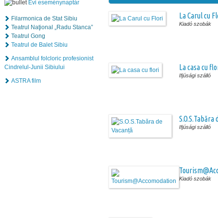
Évi eseménynaptár
La Carul cu Fl
Filarmonica de Stat Sibiu
Kiadó szobák
Teatrul Naţional „Radu Stanca”
Teatrul Gong
Teatrul de Balet Sibiu
Ansamblul folcloric profesionist
La casa cu flo
Cindrelul-Junii Sibiului
Ifjúsági szálló
ASTRA film
S.O.S.Tabăra 
Ifjúsági szálló
Tourism@Ac
Kiadó szobák