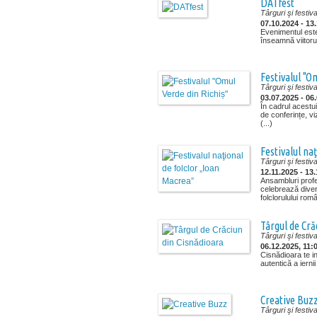
DATfest
Târguri şi festiva
07.10.2024 - 13
Evenimentul este
înseamnă viitorul 
Festivalul "O
Târguri şi festiva
03.07.2025 - 06
În cadrul acestu
de conferințe, vi
(...)
Festivalul na
Târguri şi festiva
12.11.2025 - 13
Ansambluri profes
celebrează diver
folclorulului rom
Târgul de Cră
Târguri şi festiva
06.12.2025, 11:0
Cisnădioara te in
autentică a iernii
Creative Buz
Târguri şi festiva