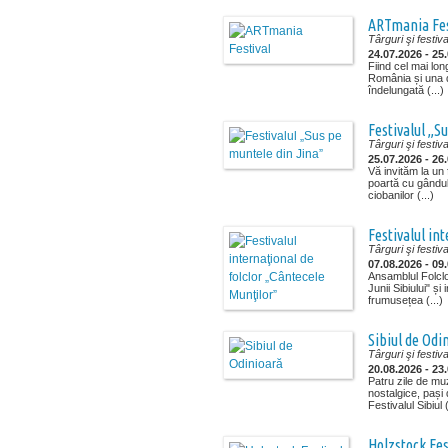
ARTmania Fes
Târguri şi festiva
24.07.2026 - 25
Fiind cel mai lon
România și una d
îndelungată (...)
Festivalul „S
Târguri şi festiva
25.07.2026 - 26
Vă invităm la un 
poartă cu gândul
ciobanilor (...)
Festivalul in
Târguri şi festiva
07.08.2026 - 09
Ansamblul Folclor
Junii Sibiului" și 
frumusețea (...)
Sibiul de Odi
Târguri şi festiva
20.08.2026 - 23
Patru zile de muz
nostalgice, pași
Festivalul Sibiul (
Holzstock Fes