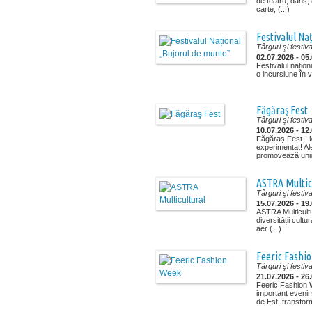
de teatru, dans, 
carte, (...)
Festivalul Na
Târguri şi festiva
02.07.2026 - 05
Festivalul națion
o incursiune în vi
Făgăraş Fest
Târguri şi festiva
10.07.2026 - 12
Făgăraș Fest - M
experimentat! Ale
promovează unici
ASTRA Multic
Târguri şi festiva
15.07.2026 - 19
ASTRA Multicultur
diversității cult
aer (...)
Feeric Fashi
Târguri şi festiva
21.07.2026 - 26
Feeric Fashion 
important eveni
de Est, transform