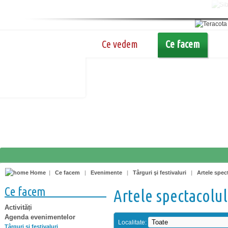
Ce vedem
Ce facem
Home
|
Ce facem
|
Evenimente
|
Târguri şi festivaluri
|
Artele spec
Ce facem
Artele spectacolul
Activități
Agenda evenimentelor
Localitate:
Târguri şi festivaluri