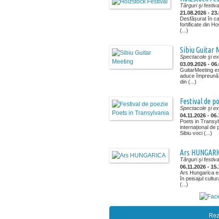
Târguri şi festiva
21.08.2026 - 23
Desfășurat în cadr
fortificate din 
(...)
Sibiu Guitar 
Spectacole şi exp
03.09.2026 - 06
GuitarMeeting e
aduce împreună c
din (...)
Festival de p
Spectacole şi exp
04.11.2026 - 06
Poets in Transyl
internațional de
Sibiu voci (...)
Ars HUNGARI
Târguri şi festiva
06.11.2026 - 15
Ars Hungarica es
în peisajul cultu
(...)
Rez