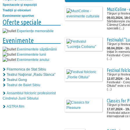
Spectacole şi expoziţii
MuziColine -
Tradiţii şi obiceiuri
Târguri şi festiva
Evenimente sportive
09.03.2024, 18:
Oferte speciale
Sărbătorește ziu
Căminul Cultural 
specială (...)
Experiențe memorabile
Evenimente
Festivalul "L
Târguri şi festiva
08.04.2024 - 10
Evenimentele săptămânii
Inițiat în memor
Evenimentele lunii
Festivalul -Conc
(...)
Evenimentele anului
Filarmonica de Stat Sibiu
Festival folcl
Teatrul Naţional „Radu Stanca”
Târguri şi festiva
12.07.2024 - 14
Teatrul Gong
Festivalul - Conc
Teatrul de Balet Sibiu
Oltului" este o tr
(...)
Ansamblul folcloric profesionist
Cindrelul-Junii Sibiului
Classics for 
Târguri şi festiva
ASTRA film
17.07.2024 - 19
Festivalul aduce 
internaționali ce