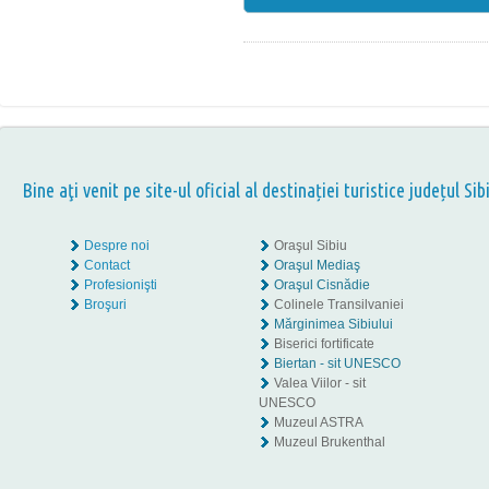
Bine aţi venit pe site-ul oficial al destinației turistice județul Sib
Despre noi
Oraşul Sibiu
Contact
Oraşul Mediaş
Profesionişti
Oraşul Cisnădie
Broşuri
Colinele Transilvaniei
Mărginimea Sibiului
Biserici fortificate
Biertan - sit UNESCO
Valea Viilor - sit
UNESCO
Muzeul ASTRA
Muzeul Brukenthal