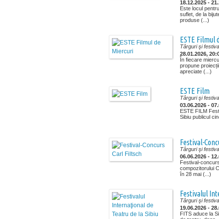
18.12.2025 - 21
Este locul pentr
suflet, de la bijute
produse (...)
ESTE Filmul 
Târguri şi festiva
28.01.2026, 20:
În fiecare mierc
propune proiecții
apreciate (...)
ESTE Film
Târguri şi festiva
03.06.2026 - 07
ESTE FILM Fest
Sibiu publicul cine
Festival-Conc
Târguri şi festiva
06.06.2026 - 12
Festival-concurs
compozitorului Ca
în 28 mai (...)
Festivalul In
Târguri şi festiva
19.06.2026 - 28
FITS aduce la Si