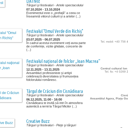
DATfest
Târguri şi festivaluri
- Artele spectacolului
07.10.2024 - 13.10.2024
Evenimentul este o „prefață” a ceea ce
înseamnă viitorul culturii și a artelor (...)
Festivalul "Omul Verde din Richiș"
Târguri şi festivaluri
- Artele spectacolului
03.07.2025 - 06.07.2025
Tel. mobil: +40 756
În cadrul acestui eveniment veți avea parte
de conferințe, vizite ghidate, concerte de
(...)
Festivalul naţional de folclor „Ioan Macrea”
Târguri şi festivaluri
- Artele spectacolului
Centrul cultural Io
12.11.2025 - 13.11.2025
Tel. fix: +4 0269
Ansambluri profesioniste și artişti
celebrează diversitatea și frumusețea
folclorulului românesc.
Târgul de Crăciun din Cisnădioara
Târguri şi festivaluri
- Artele spectacolului
Cisn
Ansamblul Agora, Piața Go
06.12.2025, 11:00 - 16:00
Cisnădioara te invită să intri în atmosfera
autentică a iernii la Târgul Micilor (...)
Creative Buzz
Târguri şi festivaluri
- Pieţe şi târguri