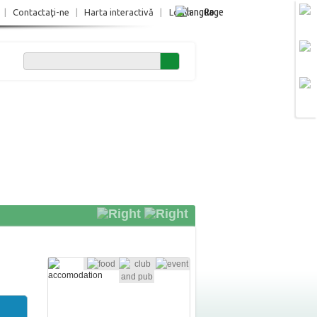
Ro
|
Contactaţi-ne
|
Harta interactivă
|
Login