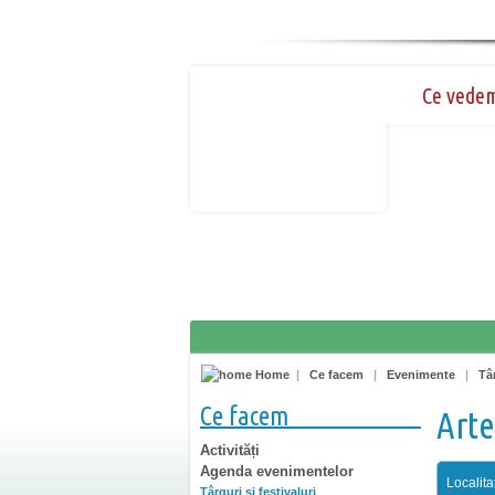
Ce vede
Home
|
Ce facem
|
Evenimente
|
Târ
Ce facem
Arte
Activități
Agenda evenimentelor
Localita
Târguri şi festivaluri