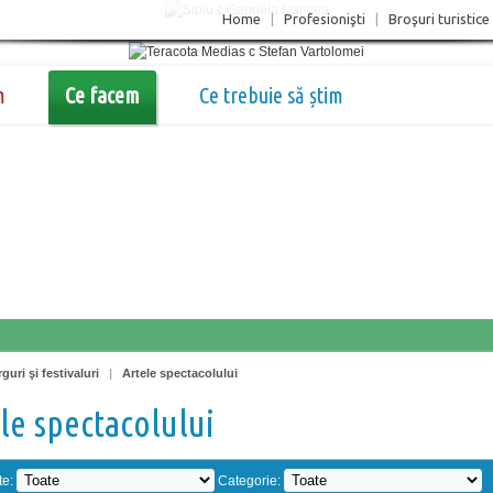
Home
|
Profesionişti
|
Broşuri turistice
m
Ce facem
Ce trebuie să știm
guri şi festivaluri
|
Artele spectacolului
le spectacolului
te:
Categorie: