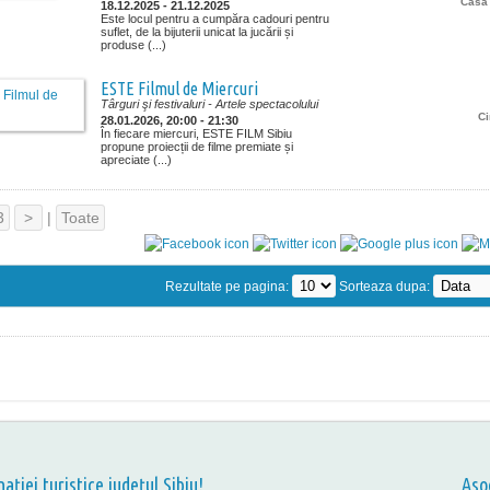
Casa 
18.12.2025 - 21.12.2025
Este locul pentru a cumpăra cadouri pentru
suflet, de la bijuterii unicat la jucării și
produse (...)
ESTE Filmul de Miercuri
Târguri şi festivaluri
- Artele spectacolului
C
28.01.2026, 20:00 - 21:30
În fiecare miercuri, ESTE FILM Sibiu
propune proiecții de filme premiate și
apreciate (...)
3
>
|
Toate
Rezultate pe pagina:
Sorteaza dupa:
nației turistice județul Sibiu!
Aso