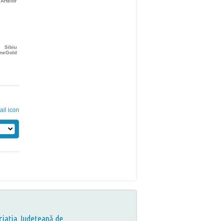
Artelor
Sibiu
ineGold
ciația Județeană de