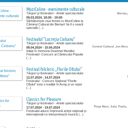
MuziColine - evenimente culturale
Târguri şi festivaluri
- Artele spectacolului
Biertan
09.03.2024, 18:00 - 19:00
Sărbătorește ziua femeii cu MuziColine la
Căminul Cultural din Biertan! Va fi o seară
specială (...)
Festivalul "Lucreţia Ciobanu"
Târguri şi festivaluri
- Artele spectacolului
Centrul Cultural „Ion Bes
08.04.2024 - 10.04.2024
Inițiat în memoria Doamnei Munților,
Festivalul -Concurs al Cântecului Popular
(...)
Festival folcloric „Florile Oltului”
Târguri şi festivaluri
- Artele spectacolului
12.07.2024 - 14.07.2024
Festivalul - Concurs Național "Florile
Oltului" este o tradiție în Avrig și un reper
(...)
Classics for Pleasure
Târguri şi festivaluri
- Artele spectacolului
Piața Mare, Sala Thalia,
17.07.2024 - 19.07.2024
Festivalul aduce împreună artiști naționali și
internaționali ce interpretează muzică (...)