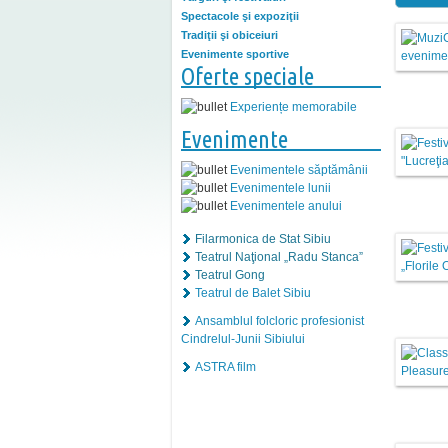
Spectacole şi expoziţii
Tradiţii şi obiceiuri
Evenimente sportive
Oferte speciale
Experiențe memorabile
Evenimente
Evenimentele săptămânii
Evenimentele lunii
Evenimentele anului
Filarmonica de Stat Sibiu
Teatrul Naţional „Radu Stanca”
Teatrul Gong
Teatrul de Balet Sibiu
Ansamblul folcloric profesionist
Cindrelul-Junii Sibiului
ASTRA film