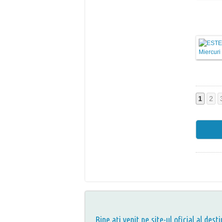
1
2
Bine aţi venit pe site-ul oficial al desti