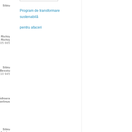
Sibiu
Program de transformare
sustenabilă
pentru afaceri
Richiș
Richiș
 405 665
Sibiu
n Besoiu
 210 945
ădioara
zelinus
Sibiu