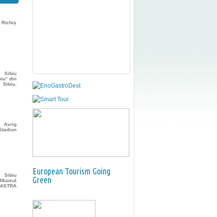
, Richiș
Sibiu
oiu” din
Sibiu.
Avrig
Stadion
European Tourism Going
Sibiu
Green
 Muzeul
ASTRA