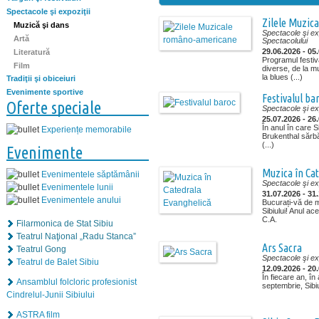
Spectacole şi expoziţii
Zilele Muzic
Muzică şi dans
Spectacole şi exp
Artă
Spectacolului
29.06.2026 - 05
Literatură
Programul festiv
Film
diverse, de la m
la blues (...)
Tradiţii şi obiceiuri
Evenimente sportive
Festivalul ba
Oferte speciale
Spectacole şi exp
25.07.2026 - 26
În anul în care S
Experiențe memorabile
Brukenthal sărbăt
(...)
Evenimente
Muzica în Ca
Evenimentele săptămânii
Spectacole şi exp
Evenimentele lunii
31.07.2026 - 31
Evenimentele anului
Bucurați-vă de m
Sibiului! Anul a
C.A.
Filarmonica de Stat Sibiu
Teatrul Naţional „Radu Stanca”
Ars Sacra
Teatrul Gong
Spectacole şi exp
Teatrul de Balet Sibiu
12.09.2026 - 20
În fiecare an, în
Ansamblul folcloric profesionist
septembrie, Sibiu
Cindrelul-Junii Sibiului
ASTRA film