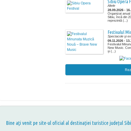
Sibiu Opera F
Altele
28.09.2026 - 16
Organizat anual 
Sibiu, încă din 
reprezintă (...)
Festivalul M
Spectacole şi exp
09.11.2026 - 13
Festivalul Minu
New Music. Conce
și (...)
Rez
Bine aţi venit pe site-ul oficial al destinației turistice județul Sib