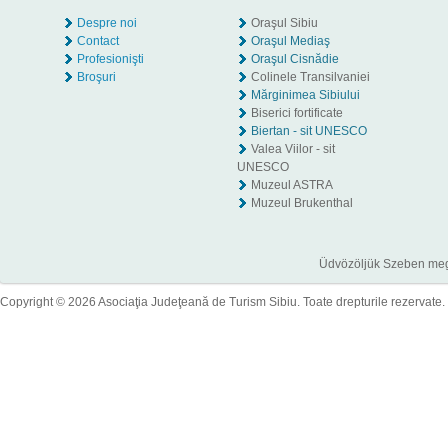
Despre noi
Oraşul Sibiu
Contact
Oraşul Mediaş
Profesionişti
Oraşul Cisnădie
Broşuri
Colinele Transilvaniei
Mărginimea Sibiului
Biserici fortificate
Biertan - sit UNESCO
Valea Viilor - sit
UNESCO
Muzeul ASTRA
Muzeul Brukenthal
Üdvözöljük Szeben megye
Copyright © 2026 Asociaţia Judeţeană de Turism Sibiu. Toate drepturile rezervate.