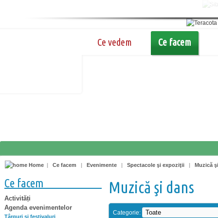
Ce vedem
Ce facem
Home
|
Ce facem
|
Evenimente
|
Spectacole şi expoziţii
|
Muzică ş
Ce facem
Muzică şi dans
Activități
Agenda evenimentelor
Categorie:
Târguri şi festivaluri