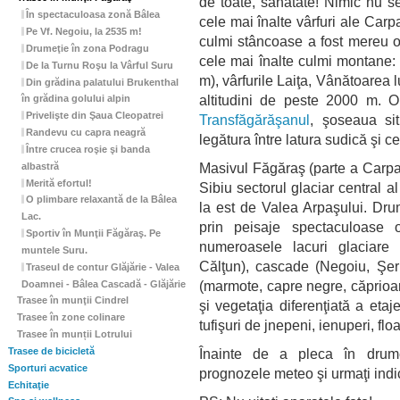
de toate, sănătate! Nimic nu 
În spectaculoasa zonă Bâlea
cele mai înalte vârfuri ale Carp
Pe Vf. Negoiu, la 2535 m!
culmi stâncoase a fost mereu o
Drumeţie în zona Podragu
cele mai înalte culmi montane:
De la Turnu Roşu la Vârful Suru
m), vârfurile Laiţa, Vânătoarea 
Din grădina palatului Brukenthal
altitudini de peste 2000 m. O
în grădina golului alpin
Privelişte din Şaua Cleopatrei
Transfăgărăşanul
, şoseaua si
Randevu cu capra neagră
legătura între latura sudică şi 
Între crucea roşie şi banda
Masivul Făgăraş (parte a Carpaţi
albastră
Merită efortul!
Sibiu sectorul glaciar central al
O plimbare relaxantă de la Bâlea
la est de Valea Arpaşului. Dru
Lac.
prin peisaje spectaculoase 
Sportiv în Munţii Făgăraş. Pe
numeroasele lacuri glaciare 
muntele Suru.
Călţun), cascade (Negoiu, Şe
Traseul de contur Glăjărie - Valea
(marmote, capre negre, căprioar
Doamnei - Bâlea Cascadă - Glăjărie
Trasee în munţii Cindrel
şi vegetaţia diferenţiată a eta
Trasee în zone colinare
tufişuri de jnepeni, ienuperi, fl
Trasee în munții Lotrului
Trasee de bicicletă
Înainte de a pleca în drumeţ
Sporturi acvatice
prognozele meteo şi urmaţi indicaţ
Echitaţie