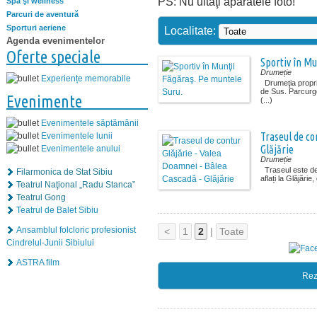
PS: Nu uitaţi aparatele foto!
Spa şi wellness
Parcuri de aventură
Sporturi aeriene
Localitate:
Agenda evenimentelor
Oferte speciale
Sportiv în Mu
Drumeție
Experiențe memorabile
Drumeţia propri
de Sus. Parcurg
Evenimente
(...)
Evenimentele săptămânii
Traseul de co
Evenimentele lunii
Glăjărie
Evenimentele anului
Drumeție
Traseul este des
Filarmonica de Stat Sibiu
aflați la Glăjări
Teatrul Naţional „Radu Stanca”
Teatrul Gong
Teatrul de Balet Sibiu
Ansamblul folcloric profesionist
<
1
2
|
Toate
Cindrelul-Junii Sibiului
ASTRA film
Rez