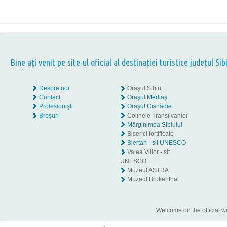
Bine aţi venit pe site-ul oficial al destinației turistice județul Sib
Despre noi
Oraşul Sibiu
Contact
Oraşul Mediaş
Profesionişti
Oraşul Cisnădie
Broşuri
Colinele Transilvaniei
Mărginimea Sibiului
Biserici fortificate
Biertan - sit UNESCO
Valea Viilor - sit
UNESCO
Muzeul ASTRA
Muzeul Brukenthal
Welcome on the official w