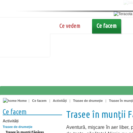
Ce vedem
Ce facem
Home
|
Ce facem
|
Activități
|
Trasee de drumeţie
|
Trasee în munţi
Ce facem
Trasee în munţii 
Activități
Aventură, mişcare în aer liber, 
Trasee de drumeţie
Trasee în munţii Făgăraş