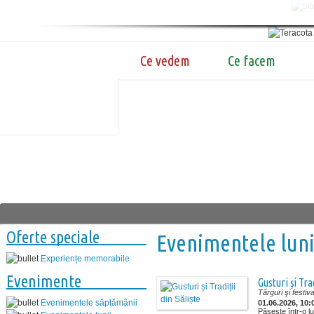
Ce vedem
Ce facem
Oferte speciale
Evenimentele luni
Experiențe memorabile
Evenimente
Gusturi și Tra
Târguri şi festiva
Evenimentele săptămânii
01.06.2026, 10:
Pășește într-o lu