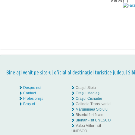
la blues (...)
Bine aţi venit pe site-ul oficial al destinației turistice județul Sib
Despre noi
Oraşul Sibiu
Contact
Oraşul Mediaş
Profesionişti
Oraşul Cisnădie
Broşuri
Colinele Transilvaniei
Mărginimea Sibiului
Biserici fortificate
Biertan - sit UNESCO
Valea Viilor - sit
UNESCO