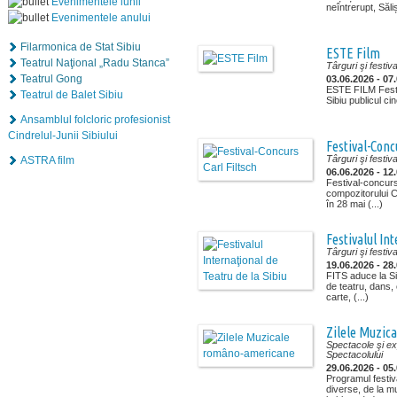
Evenimentele lunii
neîntrerupt, Săliș
Evenimentele anului
Filarmonica de Stat Sibiu
ESTE Film
Teatrul Naţional „Radu Stanca”
Târguri şi festiva
Teatrul Gong
03.06.2026 - 07
ESTE FILM Fest
Teatrul de Balet Sibiu
Sibiu publicul cine
Ansamblul folcloric profesionist
Cindrelul-Junii Sibiului
Festival-Conc
Târguri şi festiva
ASTRA film
06.06.2026 - 12
Festival-concurs
compozitorului Ca
în 28 mai (...)
Festivalul In
Târguri şi festiva
19.06.2026 - 28
FITS aduce la Si
de teatru, dans, 
carte, (...)
Zilele Muzic
Spectacole şi exp
Spectacolului
29.06.2026 - 05
Programul festiv
diverse, de la m