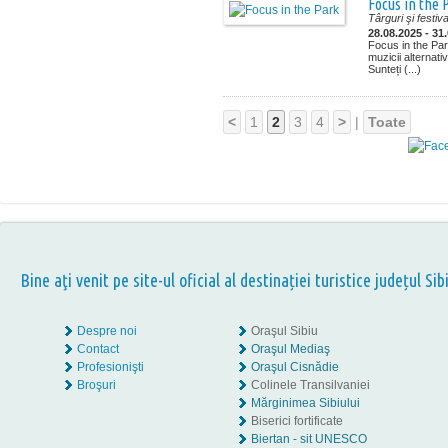
Focus in the 
Târguri şi festiva
28.08.2025 - 31
Focus in the Par
muzicii alternat
Sunteți (...)
<
1
2
3
4
>
|
Toate
Bine aţi venit pe site-ul oficial al destinației turistice județul Sib
Despre noi
Oraşul Sibiu
Contact
Oraşul Mediaş
Profesionişti
Oraşul Cisnădie
Broşuri
Colinele Transilvaniei
Mărginimea Sibiului
Biserici fortificate
Biertan - sit UNESCO