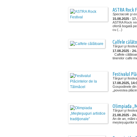
ASTRA Rock F
Spectacole şi exp
15.08.2025 - 17
ASTRA Rock revi
ofertă bogată pen
cu (...)
Calfele călăt
Târguri şi festiva
17.08.2025 - 24
Calfele călătoare
tinerelor calfe m
Festivalul Pl
Târguri şi festiva
17.08.2025, 14:
Gospodinele din
„povestea plăcint
Olimpiada „Me
Târguri şi festiva
21.08.2025 - 24
An de an, mâini d
meșteșugurilor tra