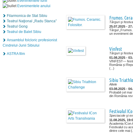
Evenimentele lunii
Evenimentele anului
Filarmonica de Stat Sibiu
Frumos. Ceram
Teatrul Naţional „Radu Stanca”
Târguri şi festiva
Teatrul Gong
25.07.2025 - 27
Târgul „Frumos. 
Teatrul de Balet Sibiu
un eveniment dedi
Ansamblul folcloric profesionist
Cindrelul-Junii Sibiului
Vinfest
Târguri şi festiva
ASTRA film
01.08.2025 - 03
VINFEST— festiv
România și Repu
(...)
Sibiu Triathl
Altele
03.08.2025 - 04
Probabil cel mai 
din România revi
Festivalul IC
Spectacole şi exp
11.08.2025, 19:0
Academia ICon Ar
Festivalul cu ac
dintre cele mai (.