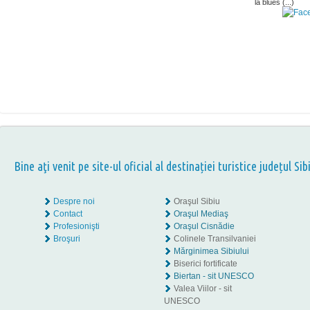
la blues (...)
Bine aţi venit pe site-ul oficial al destinației turistice județul Sib
Despre noi
Oraşul Sibiu
Contact
Oraşul Mediaş
Profesionişti
Oraşul Cisnădie
Broşuri
Colinele Transilvaniei
Mărginimea Sibiului
Biserici fortificate
Biertan - sit UNESCO
Valea Viilor - sit
UNESCO