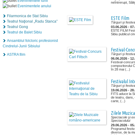
Evenimentele lunii
neîntrerupt, Săliș
Evenimentele anului
Filarmonica de Stat Sibiu
ESTE Film
Teatrul Naţional „Radu Stanca”
Târguri şi festiva
Teatrul Gong
03.06.2026 - 07
ESTE FILM Fest
Teatrul de Balet Sibiu
Sibiu publicul cine
Ansamblul folcloric profesionist
Cindrelul-Junii Sibiului
Festival-Conc
Târguri şi festiva
ASTRA film
06.06.2026 - 12
Festival-concurs
compozitorului Ca
în 28 mai (...)
Festivalul In
Târguri şi festiva
19.06.2026 - 28
FITS aduce la Si
de teatru, dans, 
carte, (...)
Zilele Muzic
Spectacole şi exp
Spectacolului
29.06.2026 - 05
Programul festiv
diverse, de la m