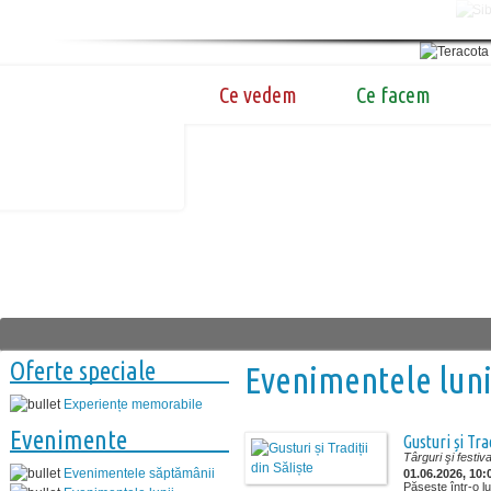
Ce vedem
Ce facem
Oferte speciale
Evenimentele luni
Experiențe memorabile
Evenimente
Gusturi și Tra
Târguri şi festiva
Evenimentele săptămânii
01.06.2026, 10:
Pășește într-o lu