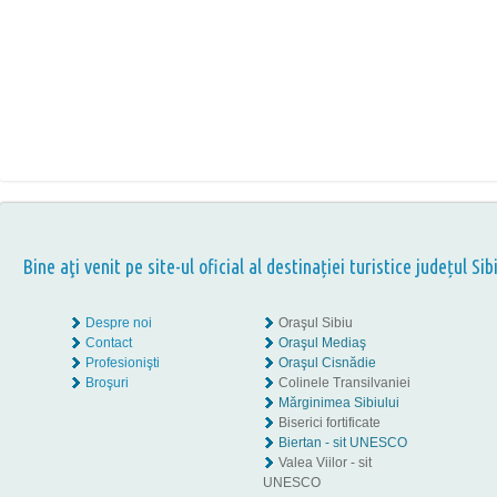
Bine aţi venit pe site-ul oficial al destinației turistice județul Sib
Despre noi
Oraşul Sibiu
Contact
Oraşul Mediaş
Profesionişti
Oraşul Cisnădie
Broşuri
Colinele Transilvaniei
Mărginimea Sibiului
Biserici fortificate
Biertan - sit UNESCO
Valea Viilor - sit
UNESCO