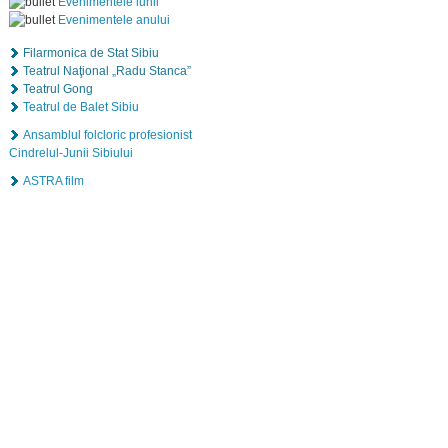
Evenimentele lunii
Evenimentele anului
Filarmonica de Stat Sibiu
Teatrul Naţional „Radu Stanca”
Teatrul Gong
Teatrul de Balet Sibiu
Ansamblul folcloric profesionist
Cindrelul-Junii Sibiului
ASTRA film