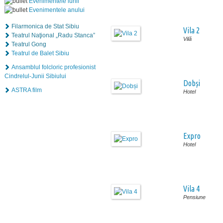
Evenimentele lunii
Evenimentele anului
Filarmonica de Stat Sibiu
Vila 2
Teatrul Naţional „Radu Stanca”
Vilă
Teatrul Gong
Teatrul de Balet Sibiu
Ansamblul folcloric profesionist
Cindrelul-Junii Sibiului
Dobși
ASTRA film
Hotel
Expro
Hotel
Vila 4
Pensiune