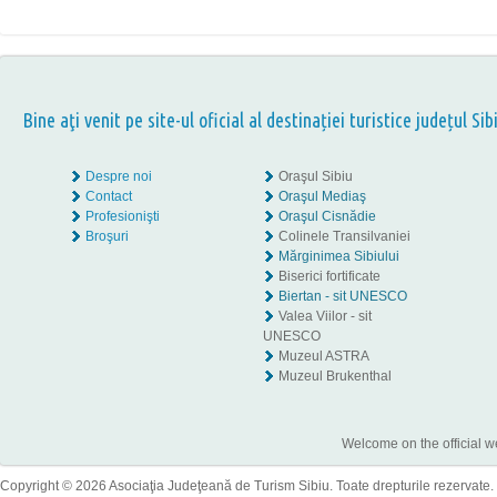
Bine aţi venit pe site-ul oficial al destinației turistice județul Sib
Despre noi
Oraşul Sibiu
Contact
Oraşul Mediaş
Profesionişti
Oraşul Cisnădie
Broşuri
Colinele Transilvaniei
Mărginimea Sibiului
Biserici fortificate
Biertan - sit UNESCO
Valea Viilor - sit
UNESCO
Muzeul ASTRA
Muzeul Brukenthal
Welcome on the official w
Copyright © 2026 Asociaţia Judeţeană de Turism Sibiu. Toate drepturile rezervate.