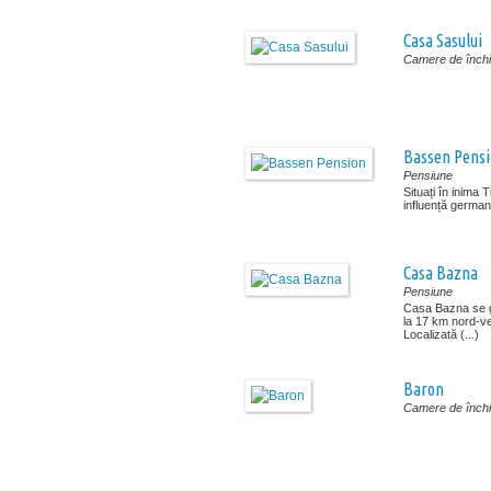
Casa Sasului
Camere de închir
Bassen Pens
Pensiune
Situați în inima 
influență german
Casa Bazna
Pensiune
Casa Bazna se 
la 17 km nord-ve
Localizată (...)
Baron
Camere de închir