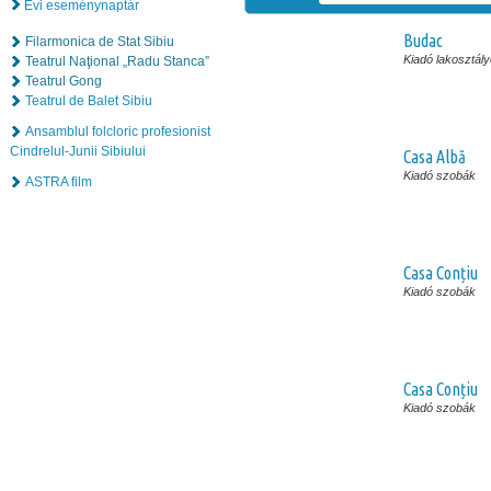
Évi eseménynaptár
Budac
Filarmonica de Stat Sibiu
Kiadó lakosztál
Teatrul Naţional „Radu Stanca”
Teatrul Gong
Teatrul de Balet Sibiu
Ansamblul folcloric profesionist
Cindrelul-Junii Sibiului
Casa Albă
Kiadó szobák
ASTRA film
Casa Conțiu
Kiadó szobák
Casa Conțiu
Kiadó szobák