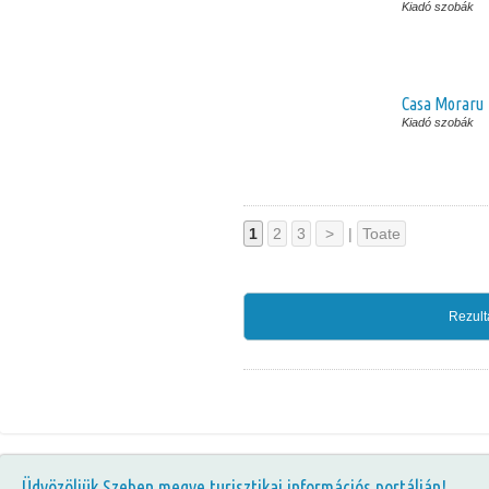
Kiadó szobák
Casa Moraru
Kiadó szobák
1
2
3
>
|
Toate
Rezult
Üdvözöljük Szeben megye turisztikai információs portálján!