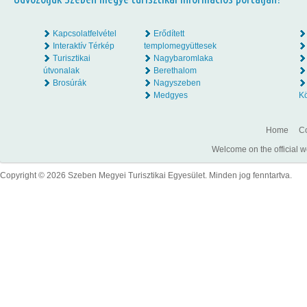
Kapcsolatfelvétel
Erődített
Interaktív Térkép
templomegyüttesek
Turisztikai
Nagybaromlaka
útvonalak
Berethalom
Brosúrák
Nagyszeben
Medgyes
K
Home
Co
Welcome on the official w
Copyright © 2026 Szeben Megyei Turisztikai Egyesület. Minden jog fenntartva.