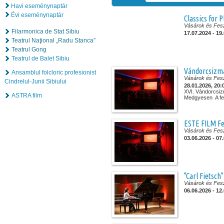
Havi eseménynaptár
Évi eseménynaptár
Classics for 
Vásárok és Fesz
Filarmonica de Stat Sibiu
17.07.2024 - 19
Teatrul Naţional „Radu Stanca”
Teatrul Gong
Teatrul de Balet Sibiu
Vándorcsizma
Ansamblul folcloric profesionist
Vásárok és Fesz
Cindrelul-Junii Sibiului
28.01.2026, 20:
XVI. Vándorcsiz
ASTRA film
Medgyesen A fesz
ESTE FILM Fe
Vásárok és Fesz
03.06.2026 - 07
"Carl Fietsc
Vásárok és Fesz
06.06.2026 - 12