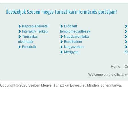
Üdvözöljük Szeben megye turisztikai információs portálján!
Kapcsolatfelvétel
Erődített
Interaktív Térkép
templomegyüttesek
Turisztikai
Nagybaromlaka
útvonalak
Berethalom
Brosúrák
Nagyszeben
Medgyes
K
Home
Co
Welcome on the official w
Copyright © 2026 Szeben Megyei Turisztikai Egyesület. Minden jog fenntartva.