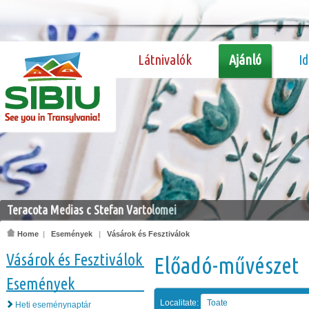
Látnivalók
Ajánló
I
Teracota Medias c Stefan Vartolomei
Home
|
Események
|
Vásárok és Fesztiválok
Vásárok és Fesztiválok
Előadó-művészet
Események
Localitate:
Toate
Heti eseménynaptár