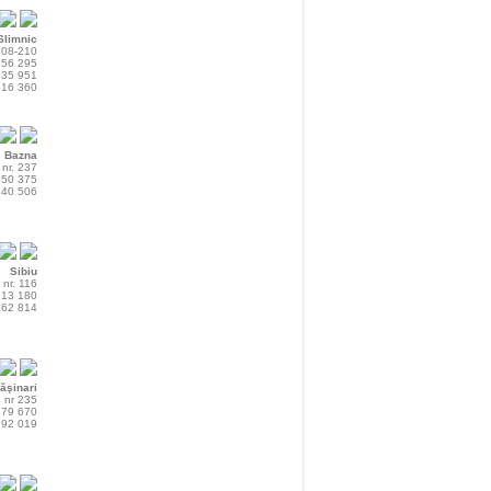
Slimnic
 208-210
856 295
835 951
816 360
Bazna
nr. 237
850 375
240 506
Sibiu
 nr. 116
213 180
762 814
ăşinari
, nr 235
679 670
192 019