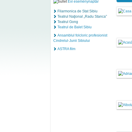
Évi eseménynaptár
Filarmonica de Stat Sibiu
Teatrul Naţional „Radu Stanca”
Teatrul Gong
Teatrul de Balet Sibiu
Ansamblul folcloric profesionist
Cindrelul-Junii Sibiului
ASTRA film