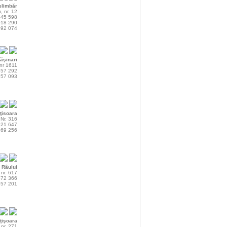
elimbăr
, nr. 12
445 598
018 290
092 074
ăşinari
, nr 1611
557 292
657 093
ţisoara
Nr. 316
521 647
169 256
 Râului
 nr. 617
572 366
057 201
ţişoara
, nr. 271