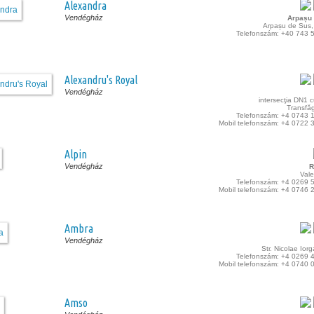
Alexandra
Vendégház
Arpașu
Arpașu de Sus, 
Telefonszám: +40 743 
Alexandru's Royal
Vendégház
intersecţia DN1 
Transfă
Telefonszám: +4 0743 
Mobil telefonszám: +4 0722 
Alpin
Vendégház
R
Vale
Telefonszám: +4 0269 
Mobil telefonszám: +4 0746 
Ambra
Vendégház
Str. Nicolae Iorg
Telefonszám: +4 0269 
Mobil telefonszám: +4 0740 
Amso