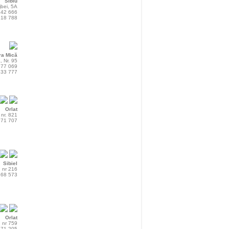
Sibiu
jbei, 5A
242 666
318 788
ra Mică
, Nr. 95
577 069
133 777
Orlat
 nr. 821
571 707
Sibiel
, nr 216
168 573
Orlat
, nr 759
571 205