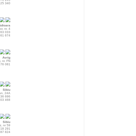
225 340
ădioara
or, nr. 4
563 033
661 674
Avrig
, nr. FN
476 081
Sibiu
ţun, 24A
436 696
503 468
Sibiu
tz, nr 59
218 291
287 824