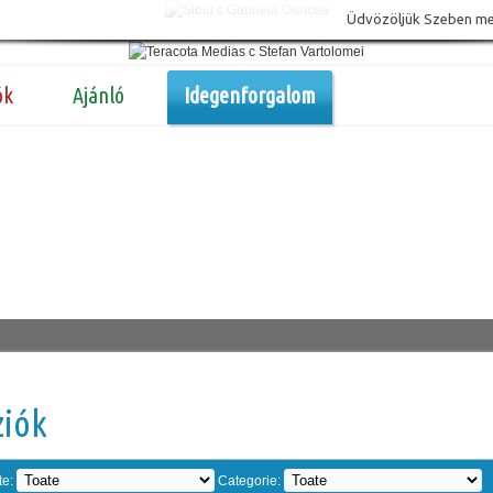
Üdvözöljük Szeben megy
ók
Ajánló
Idegenforgalom
ziók
te:
Categorie: