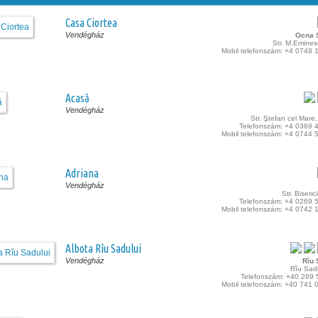
Casa Ciortea
Vendégház
Ocna S
Str. M.Emines
Mobil telefonszám: +4 0748 
Acasă
Vendégház
Str. Ştefan cel Mare,
Telefonszám: +4 0369 
Mobil telefonszám: +4 0744 
Adriana
Vendégház
Str. Biseric
Telefonszám: +4 0269 
Mobil telefonszám: +4 0742 
Albota Rîu Sadului
Vendégház
Rîu 
Rîu Sadu
Telefonszám: +40 269 
Mobil telefonszám: +40 741 