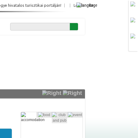
Ro
e hivatalos turisztikai portálján!
|
|
Login