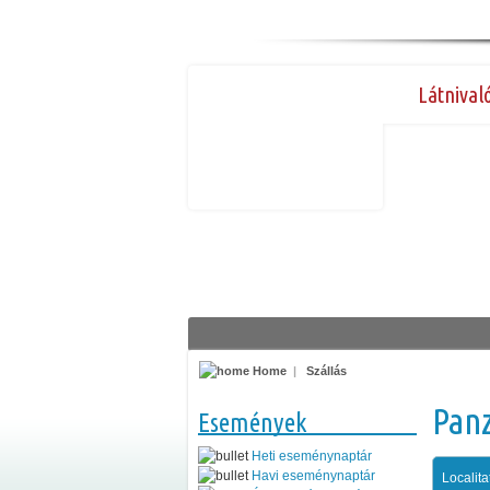
Látnival
Home
|
Szállás
Pan
Események
Heti eseménynaptár
Havi eseménynaptár
Localita