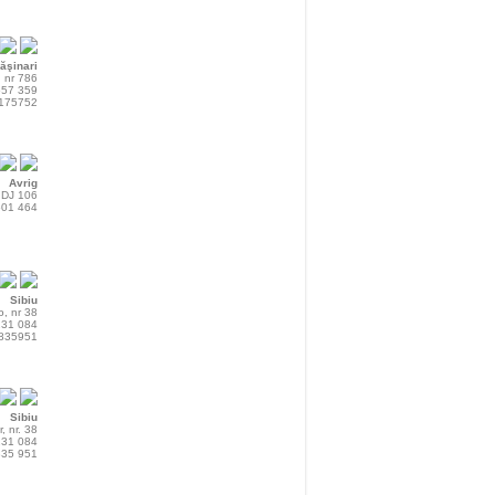
ăşinari
, nr 786
557 359
/175752
Avrig
, DJ 106
501 464
Sibiu
o, nr 38
231 084
5835951
Sibiu
, nr. 38
231 084
835 951