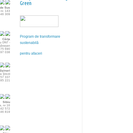
Green
 de Sus
nr. 143
546 309
Program de transformare
Cârţa
cu DN7 -
sustenabilă
gărașan
175 690
397 038
pentru afaceri
ăşinari
a Ştezii
557 337
285 221
Sibiu
a, nr 16
442 572
046 819