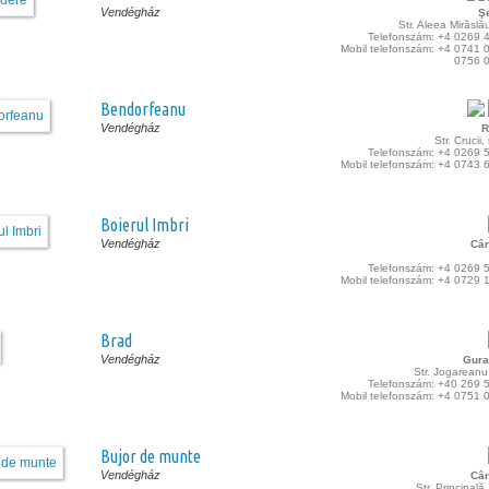
Vendégház
Ş
Str. Aleea Mirăslău
Telefonszám: +4 0269 
Mobil telefonszám: +4 0741 
0756 
Bendorfeanu
Vendégház
R
Str. Crucii
Telefonszám: +4 0269 
Mobil telefonszám: +4 0743 
Boierul Imbri
Vendégház
Câr
Telefonszám: +4 0269 
Mobil telefonszám: +4 0729 
Brad
Vendégház
Gura
Str. Jogareanu
Telefonszám: +40 269 
Mobil telefonszám: +4 0751 
Bujor de munte
Vendégház
Câr
Str. Principală