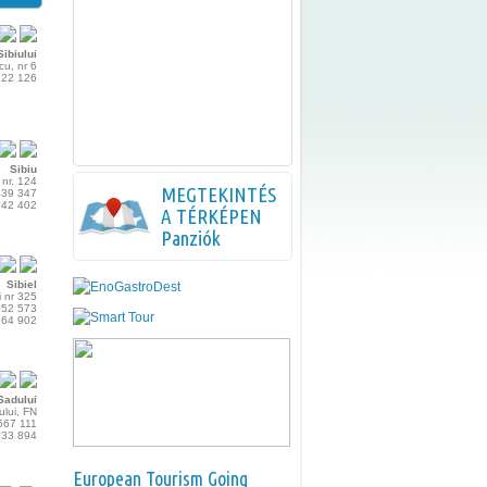
ibiului
cu, nr 6
122 126
Sibiu
 nr. 124
MEGTEKINTÉS
439 347
542 402
A TÉRKÉPEN
Panziók
Sibiel
ii nr 325
552 573
164 902
Sadului
lui, FN
567 111
033 894
European Tourism Going