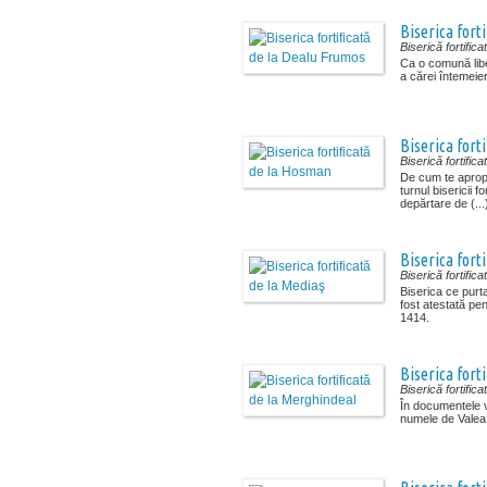
Biserica fort
Biserică fortifica
Ca o comună libe
a cărei întemeier
Biserica fort
Biserică fortifica
De cum te aprop
turnul bisericii fo
depărtare de (...
Biserica fort
Biserică fortifica
Biserica ce purt
fost atestată pen
1414.
Biserica fort
Biserică fortifica
În documentele v
numele de Valea M