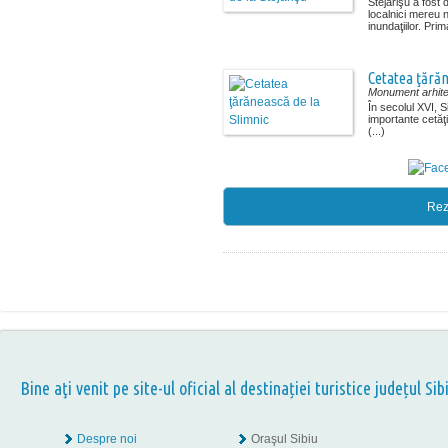
Stejărişu a fost
localnici mereu n
inundaţiilor. Prima
Cetatea ţărăn
Monument arhite
În secolul XVI, S
importante cetăţi
(...)
Rez
Bine aţi venit pe site-ul oficial al destinației turistice județul Sib
Despre noi
Oraşul Sibiu