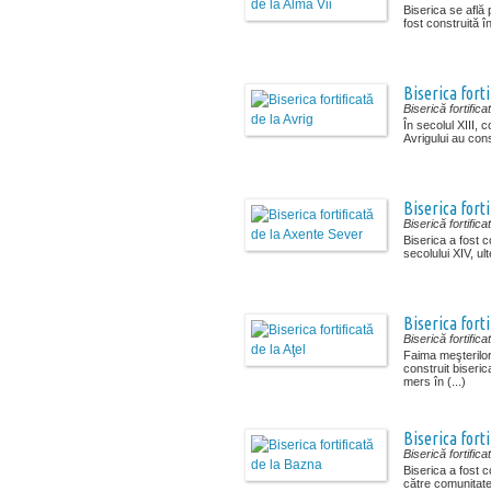
Biserica se află 
fost construită î
Biserica forti
Biserică fortifica
În secolul XIII, c
Avrigului au const
Biserica fort
Biserică fortifica
Biserica a fost co
secolului XIV, ulte
Biserica forti
Biserică fortifica
Faima meşterilor
construit biseric
mers în (...)
Biserica fort
Biserică fortifica
Biserica a fost c
către comunitate