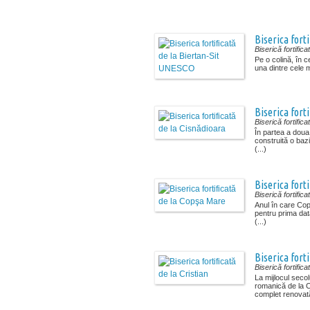
Biserica fort
Biserică fortifica
Pe o colină, în ce
una dintre cele m
Biserica forti
Biserică fortifica
În partea a doua 
construită o baz
(...)
Biserica fort
Biserică fortifica
Anul în care Co
pentru prima da
(...)
Biserica forti
Biserică fortifica
La mijlocul secol
romanică de la C
complet renovată