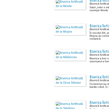
Biserica forti
Biserică fortifica
Satul „celor o mi
numeşte Movile î
Biserica fort
Biserică fortifica
În secolul XIII, pr
Moşna au constru
romanică.
Biserica fort
Biserică fortifica
Biserica a fost c
sanctuarul a fost 
Biserica forti
Biserică fortifica
Ocnenii lucrau de
bazilici când, în 
Biserica forti
Biserică fortifica