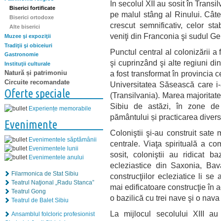
În secolul XII au sosit în Transil
Biserici fortificate
pe malul stâng al Rinului. Câte
Biserici ortodoxe
crescut semnificativ, celor stab
Alte biserici
veniţi din Franconia şi sudul Ge
Muzee şi expoziţii
Tradiţii şi obiceiuri
Punctul central al colonizării a
Gastronomie
şi cuprinzând şi alte regiuni di
Instituţii culturale
a fost transformat în provincia 
Natură și patrimoniu
Circuite recomandate
Universitatea Săsească care i-
Oferte speciale
(Transilvania). Marea majoritate 
Sibiu de astăzi, în zone de
Experiențe memorabile
pământului și practicarea diver
Evenimente
Coloniştii şi-au construit sate 
Evenimentele săptămânii
centrale. Viaţa spirituală a c
Evenimentele lunii
sosit, coloniştii au ridicat b
Evenimentele anului
ecleziastice din Saxonia, Bava
Filarmonica de Stat Sibiu
construcţiilor ecleziatice li s
Teatrul Naţional „Radu Stanca”
mai edificatoare construcţie în 
Teatrul Gong
o bazilică cu trei nave şi o nava
Teatrul de Balet Sibiu
La mijlocul secolului XIII au 
Ansamblul folcloric profesionist