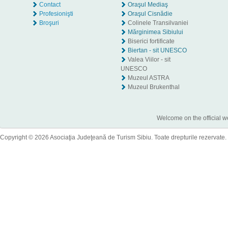
Contact
Oraşul Mediaş
Profesionişti
Oraşul Cisnădie
Broşuri
Colinele Transilvaniei
Mărginimea Sibiului
Biserici fortificate
Biertan - sit UNESCO
Valea Viilor - sit
UNESCO
Muzeul ASTRA
Muzeul Brukenthal
Welcome on the official w
Copyright © 2026 Asociaţia Judeţeană de Turism Sibiu. Toate drepturile rezervate.