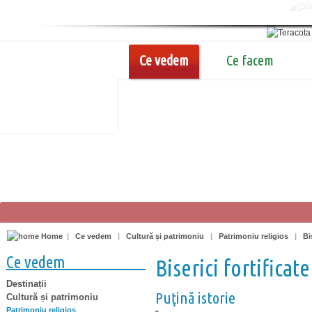
Ce vedem
Ce facem
Home
|
Ce vedem
|
Cultură și patrimoniu
|
Patrimoniu religios
|
Bi
Ce vedem
Biserici fortificate
Destinații
Puţină istorie
Cultură și patrimoniu
Patrimoniu religios