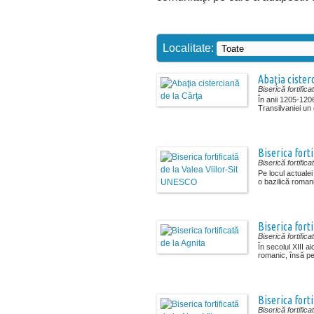
Localitate:
Abaţia cister
Biserică fortifica
În anii 1205-120
Transilvaniei un 
Biserica fort
Biserică fortifica
Pe locul actualei 
o bazilică romani
Biserica forti
Biserică fortifica
În secolul XIII aic
romanic, însă pe 
Biserica forti
Biserică fortifica