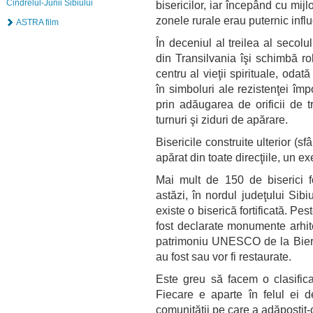
Cindrelul-Junii Sibiului
bisericilor, iar începând cu mijl
zonele rurale erau puternic influ
ASTRA film
În deceniul al treilea al secolu
din Transilvania îşi schimbă rol
centru al vieţii spirituale, odată
în simboluri ale rezistenţei împo
prin adăugarea de orificii de t
turnuri şi ziduri de apărare.
Bisericile construite ulterior (s
apărat din toate direcţiile, un e
Mai mult de 150 de biserici for
astăzi, în nordul judeţului Sib
existe o biserică fortificată. Pes
fost declarate monumente arhite
patrimoniu UNESCO de la Bierta
au fost sau vor fi restaurate.
Este greu să facem o clasificar
Fiecare e aparte în felul ei d
comunităţii pe care a adăpostit-