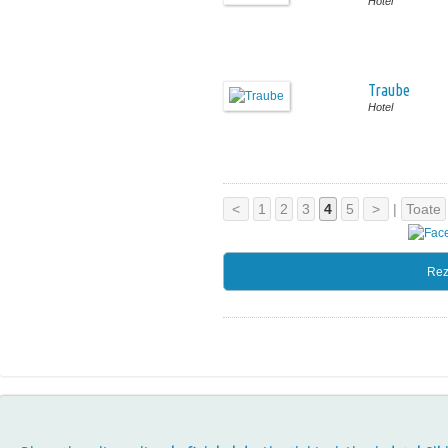
Hotel
Traube
Hotel
<
1
2
3
4
5
>
|
Toate
Rez