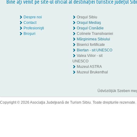
Bine aţi venit pe site-ul oficial al destinației turistice județul Sib
Despre noi
Oraşul Sibiu
Contact
Oraşul Mediaş
Profesionişti
Oraşul Cisnădie
Broşuri
Colinele Transilvaniei
Mărginimea Sibiului
Biserici fortificate
Biertan - sit UNESCO
Valea Viilor - sit
UNESCO
Muzeul ASTRA
Muzeul Brukenthal
Üdvözöljük Szeben megye
Copyright © 2026 Asociaţia Judeţeană de Turism Sibiu. Toate drepturile rezervate.