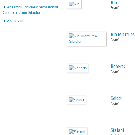
Rin
Ansamblul folcloric profesionist
Hotel
Cindrelul-Junii Sibiului
ASTRA film
Rin Miercurea
Hotel
Roberts
Hotel
Select
Hotel
Stefani