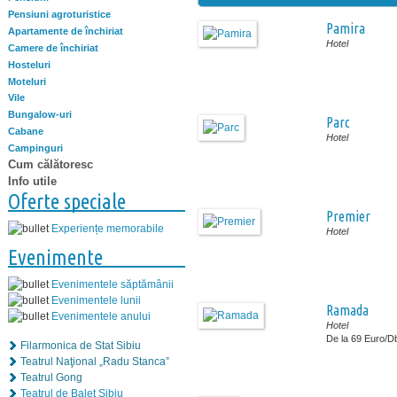
Pensiuni agroturistice
Pamira
Apartamente de închiriat
Hotel
Camere de închiriat
Hosteluri
Moteluri
Vile
Bungalow-uri
Parc
Cabane
Hotel
Campinguri
Cum călătoresc
Info utile
Oferte speciale
Premier
Experiențe memorabile
Hotel
Evenimente
Evenimentele săptămânii
Evenimentele lunii
Ramada
Evenimentele anului
Hotel
De la 69 Euro/D
Filarmonica de Stat Sibiu
Teatrul Naţional „Radu Stanca”
Teatrul Gong
Teatrul de Balet Sibiu