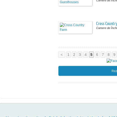
Camere de închir
Cross Countr
Camere de închir
<
1
2
3
4
5
6
7
8
9
Rez