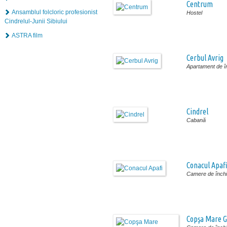
Centrum
Ansamblul folcloric profesionist
Hostel
Cindrelul-Junii Sibiului
ASTRA film
Cerbul Avrig
Apartament de în
Cindrel
Cabană
Conacul Apaf
Camere de închir
Copşa Mare G