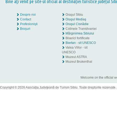
Bine aţi venit pe site-ul oficial al destinației turistice județul Sib
Despre noi
Oraşul Sibiu
Contact
Oraşul Mediaş
Profesionişti
Oraşul Cisnădie
Broşuri
Colinele Transilvaniei
Mărginimea Sibiului
Biserici fortificate
Biertan - sit UNESCO
Valea Viilor - sit
UNESCO
Muzeul ASTRA
Muzeul Brukenthal
Welcome on the official w
Copyright © 2026 Asociaţia Judeţeană de Turism Sibiu. Toate drepturile rezervate.