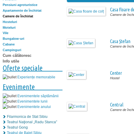
Pensiuni agroturistice
Casa floare de
Apartamente de închiriat
Camere de închir
Camere de închiriat
Hosteluri
Moteluri
Vile
Bungalow-uri
Casa Ștefan
Cabane
Camere de închir
Campinguri
Cum călătoresc
Info utile
Oferte speciale
Center
Experiențe memorabile
Hostel
Evenimente
Evenimentele săptămânii
Evenimentele lunii
Central
Evenimentele anului
Camere de închir
Filarmonica de Stat Sibiu
Teatrul Naţional „Radu Stanca”
Teatrul Gong
Teatrul de Balet Sibiu