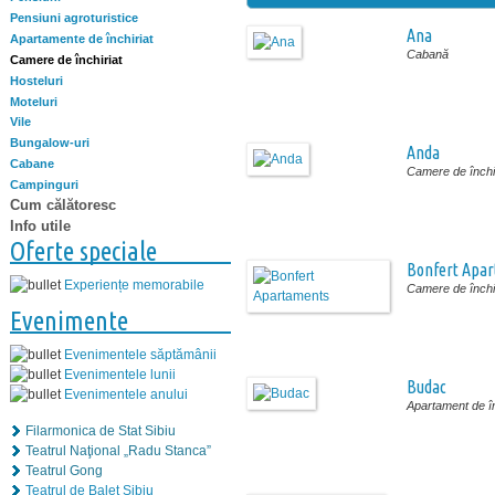
Pensiuni agroturistice
Ana
Apartamente de închiriat
Cabană
Camere de închiriat
Hosteluri
Moteluri
Vile
Bungalow-uri
Anda
Cabane
Camere de închir
Campinguri
Cum călătoresc
Info utile
Oferte speciale
Bonfert Apa
Experiențe memorabile
Camere de închir
Evenimente
Evenimentele săptămânii
Evenimentele lunii
Budac
Evenimentele anului
Apartament de în
Filarmonica de Stat Sibiu
Teatrul Naţional „Radu Stanca”
Teatrul Gong
Teatrul de Balet Sibiu