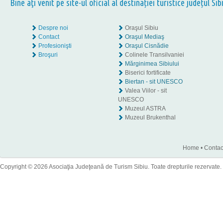
Bine aţi venit pe site-ul oficial al destinației turistice județul Sib
Despre noi
Oraşul Sibiu
Contact
Oraşul Mediaş
Profesionişti
Oraşul Cisnădie
Broşuri
Colinele Transilvaniei
Mărginimea Sibiului
Biserici fortificate
Biertan - sit UNESCO
Valea Viilor - sit
UNESCO
Muzeul ASTRA
Muzeul Brukenthal
Home
•
Contac
Copyright © 2026 Asociaţia Judeţeană de Turism Sibiu. Toate drepturile rezervate.