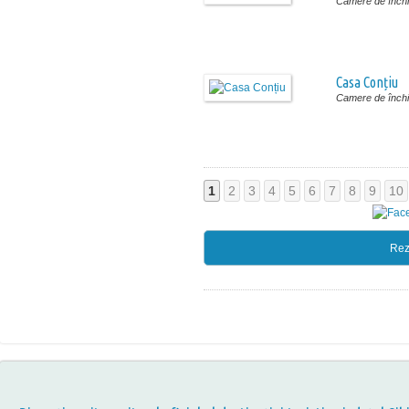
Camere de închir
Casa Conțiu
Camere de închir
1
2
3
4
5
6
7
8
9
10
Rez