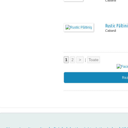
Cabană
Rustic Păltini
Cabană
1
2
>
|
Toate
Rez