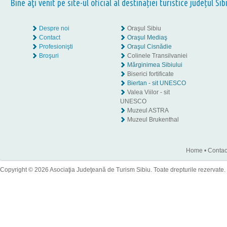
Bine aţi venit pe site-ul oficial al destinației turistice județul Sib
Despre noi
Oraşul Sibiu
Contact
Oraşul Mediaş
Profesionişti
Oraşul Cisnădie
Broşuri
Colinele Transilvaniei
Mărginimea Sibiului
Biserici fortificate
Biertan - sit UNESCO
Valea Viilor - sit
UNESCO
Muzeul ASTRA
Muzeul Brukenthal
Home
•
Contac
Copyright © 2026 Asociaţia Judeţeană de Turism Sibiu. Toate drepturile rezervate.