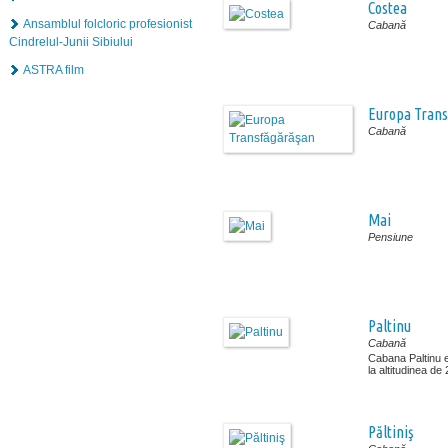
Costea
Ansamblul folcloric profesionist
Cabană
Cindrelul-Junii Sibiului
ASTRA film
Europa Trans
Cabană
Mai
Pensiune
Paltinu
Cabană
Cabana Paltinu es
la altitudinea de
Păltiniş