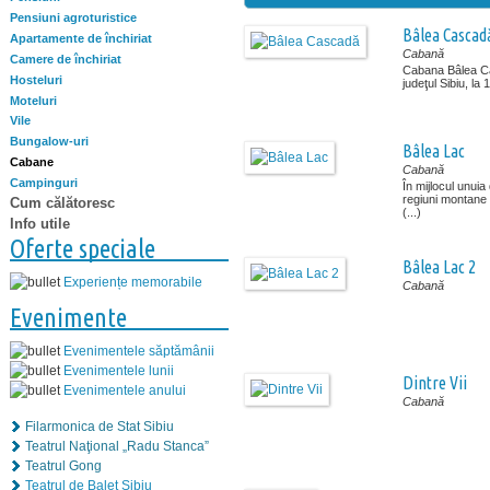
Pensiuni agroturistice
Bâlea Cascad
Apartamente de închiriat
Cabană
Camere de închiriat
Cabana Bâlea Ca
Hosteluri
judeţul Sibiu, la 
Moteluri
Vile
Bungalow-uri
Bâlea Lac
Cabane
Cabană
Campinguri
În mijlocul unui
regiuni montane
Cum călătoresc
(...)
Info utile
Oferte speciale
Bâlea Lac 2
Experiențe memorabile
Cabană
Evenimente
Evenimentele săptămânii
Evenimentele lunii
Dintre Vii
Evenimentele anului
Cabană
Filarmonica de Stat Sibiu
Teatrul Naţional „Radu Stanca”
Teatrul Gong
Teatrul de Balet Sibiu