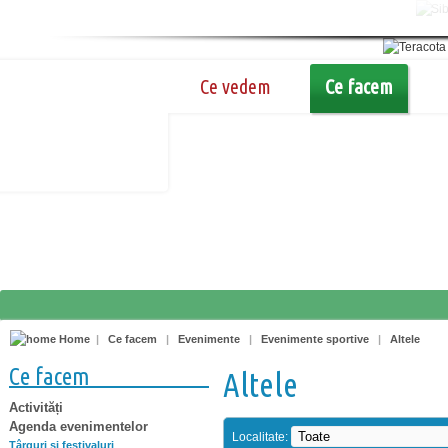
Ce vedem
Ce facem
Home
|
Ce facem
|
Evenimente
|
Evenimente sportive
|
Altele
Ce facem
Altele
Activități
Agenda evenimentelor
Localitate:
Târguri şi festivaluri