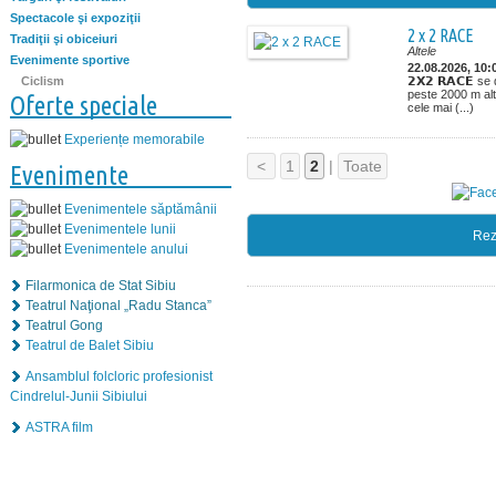
Spectacole şi expoziţii
2 x 2 RACE
Tradiţii şi obiceiuri
Altele
Evenimente sportive
22.08.2026, 10:
Ciclism
𝟮𝗫𝟮 𝗥𝗔𝗖𝗘 se
peste 2000 m alti
Oferte speciale
cele mai (...)
Experiențe memorabile
<
1
2
|
Toate
Evenimente
Evenimentele săptămânii
Evenimentele lunii
Rez
Evenimentele anului
Filarmonica de Stat Sibiu
Teatrul Naţional „Radu Stanca”
Teatrul Gong
Teatrul de Balet Sibiu
Ansamblul folcloric profesionist
Cindrelul-Junii Sibiului
ASTRA film