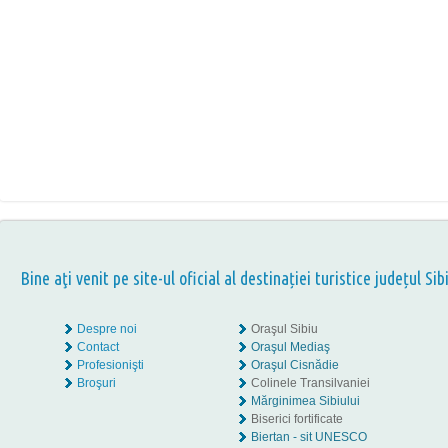
Bine aţi venit pe site-ul oficial al destinației turistice județul Sib
Despre noi
Oraşul Sibiu
Contact
Oraşul Mediaş
Profesionişti
Oraşul Cisnădie
Broşuri
Colinele Transilvaniei
Mărginimea Sibiului
Biserici fortificate
Biertan - sit UNESCO