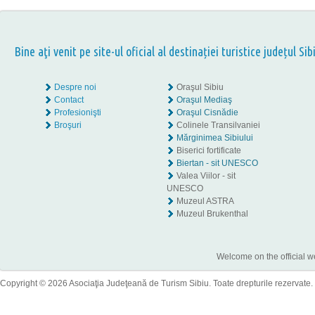
Bine aţi venit pe site-ul oficial al destinației turistice județul Sib
Despre noi
Oraşul Sibiu
Contact
Oraşul Mediaş
Profesionişti
Oraşul Cisnădie
Broşuri
Colinele Transilvaniei
Mărginimea Sibiului
Biserici fortificate
Biertan - sit UNESCO
Valea Viilor - sit
UNESCO
Muzeul ASTRA
Muzeul Brukenthal
Welcome on the official w
Copyright © 2026 Asociaţia Judeţeană de Turism Sibiu. Toate drepturile rezervate.