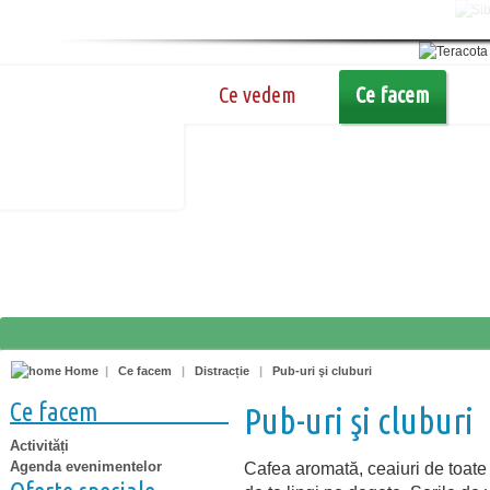
Ce vedem
Ce facem
Home
|
Ce facem
|
Distracție
|
Pub-uri şi cluburi
Ce facem
Pub-uri şi cluburi
Activități
Agenda evenimentelor
Cafea aromată, ceaiuri de toate s