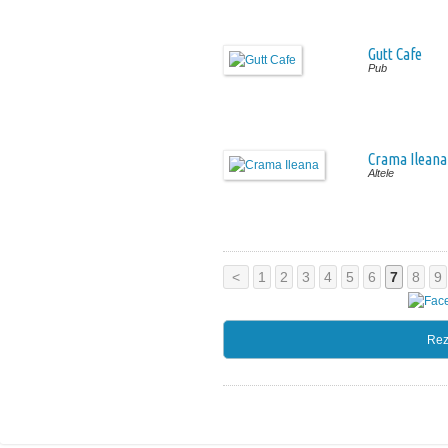
Gutt Cafe
Pub
Crama Ileana
Altele
<
1
2
3
4
5
6
7
8
9
Rez