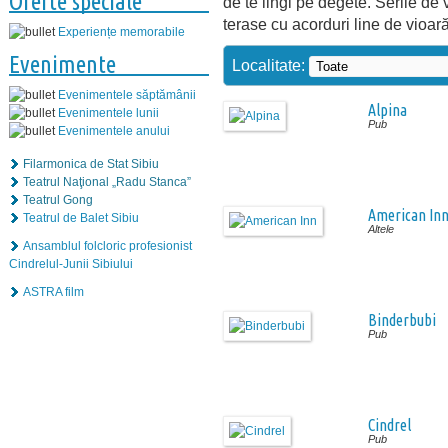
Oferte speciale
de te lingi pe degete. Serile de
terase cu acorduri line de vioară
Experiențe memorabile
Evenimente
Localitate:
Evenimentele săptămânii
Alpina
Evenimentele lunii
Pub
Evenimentele anului
Filarmonica de Stat Sibiu
Teatrul Naţional „Radu Stanca”
Teatrul Gong
American In
Teatrul de Balet Sibiu
Altele
Ansamblul folcloric profesionist
Cindrelul-Junii Sibiului
ASTRA film
Binderbubi
Pub
Cindrel
Pub