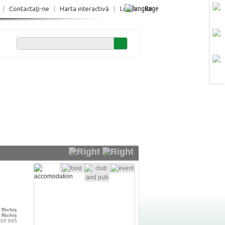
Ro
|
Contactaţi-ne
|
Harta interactivă
|
Login
Richiș
Richiș
 405 665