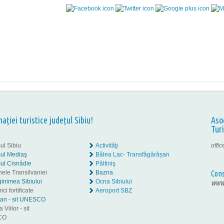
nației turistice județul Sibiu!
Aso
Tur
ul Sibiu
Activităţi
offi
ul Mediaş
Bâlea Lac- Transfăgărășan
ul Cisnădie
Păltiniş
nele Transilvaniei
Bazna
Cons
inimea Sibiului
Ocna Sibiului
www.
ici fortificate
Aeroport SBZ
tan - sit UNESCO
 Viilor - sit
CO