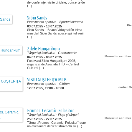
de conferințe, vizite ghidate, concerte de
(...)
Sibiu Sands
Evenimente sportive
- Sporturi extreme
Pia
03.07.2025 - 13.07.2025
Sibiu Sands – Beach Volleyball în inima
orașului! Sibiu Sands aduce spiritul verii
(...)
Zilele Hungarikum
Târguri şi festivaluri
- Gastronomie
Muzeul în aer libe
04.07.2025 - 06.07.2025
Festivalul Zilele Hungarikum 2025,
organizat de Asociația HÍD – Centrul
Cultural (...)
SIBIU GUŞTERIŢA MTB
Evenimente sportive
- Ciclism
cartier G
12.07.2025, 11:00 - 16:00
Frumos. Ceramic. Folositor.
Târguri şi festivaluri
- Pieţe şi târguri
Muzeul în aer libe
25.07.2025 - 27.07.2025
Târgul „Frumos. Ceramic. Folositor” este
un eveniment dedicat străvechiului (...)