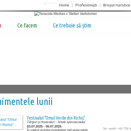
Home
|
Profesionişti
|
Broşuri turistice
m
Ce facem
Ce trebuie să știm
imentele lunii
Festivalul "Omul Verde din Richiș"
Târguri şi festivaluri
- Artele spectacolului
03.07.2025 - 06.07.2025
Tel. mobil: +40 756
În cadrul acestui eveniment veți avea parte