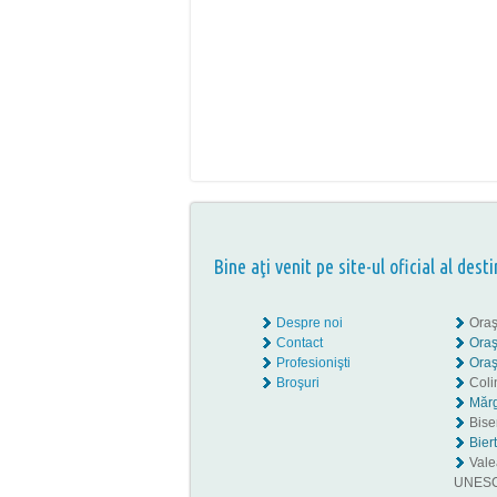
Bine aţi venit pe site-ul oficial al desti
Despre noi
Oraş
Contact
Oraş
Profesionişti
Oraş
Broşuri
Coli
Mărg
Biser
Bier
Valea
UNES