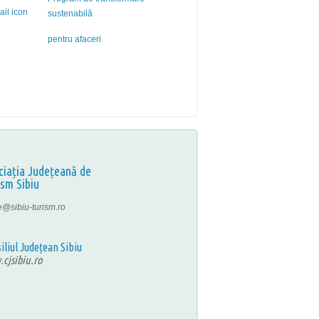
sustenabilă
pentru afaceri
ciația Județeană de
ism Sibiu
ce@sibiu-turism.ro
iliul Județean Sibiu
cjsibiu.ro