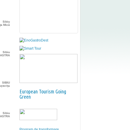
Sibiu
ța Mică
Sibiu
r ASTRA
SIBIU
ușterița
European Tourism Going
Green
Sibiu
r ASTRA
Program de transformare