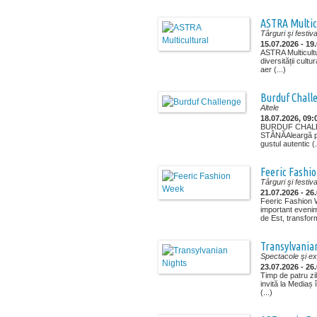
ASTRA Multic
Târguri şi festiva
15.07.2026 - 19
ASTRA Multicultur
diversității cult
aer (...)
Burduf Chall
Altele
18.07.2026, 09:
BURDUF CHALL
STÂNĂAleargă pen
gustul autentic (.
Feeric Fashi
Târguri şi festiva
21.07.2026 - 26
Feeric Fashion 
important eveni
de Est, transform
Transylvania
Spectacole şi exp
23.07.2026 - 26
Timp de patru zi
invită la Mediaș 
(...)