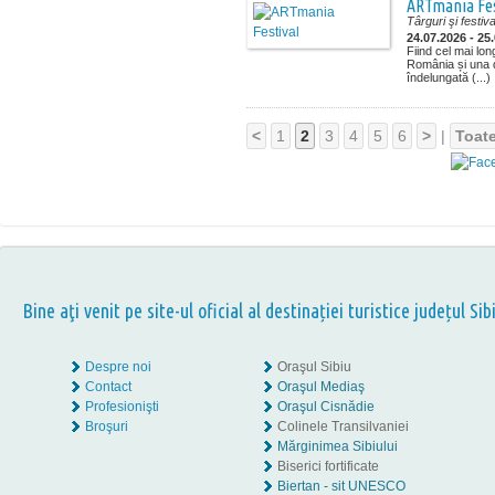
ARTmania Fes
Târguri şi festiva
24.07.2026 - 25
Fiind cel mai lon
România și una d
îndelungată (...)
<
1
2
3
4
5
6
>
|
Toat
Bine aţi venit pe site-ul oficial al destinației turistice județul Sib
Despre noi
Oraşul Sibiu
Contact
Oraşul Mediaş
Profesionişti
Oraşul Cisnădie
Broşuri
Colinele Transilvaniei
Mărginimea Sibiului
Biserici fortificate
Biertan - sit UNESCO