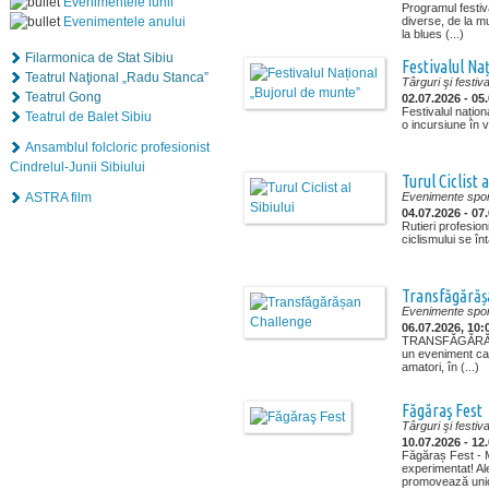
Evenimentele lunii
Programul festiv
Evenimentele anului
diverse, de la m
la blues (...)
Filarmonica de Stat Sibiu
Festivalul Na
Teatrul Naţional „Radu Stanca”
Târguri şi festiva
Teatrul Gong
02.07.2026 - 05
Festivalul națion
Teatrul de Balet Sibiu
o incursiune în vi
Ansamblul folcloric profesionist
Cindrelul-Junii Sibiului
Turul Ciclist a
ASTRA film
Evenimente spor
04.07.2026 - 07
Rutieri profesioni
ciclismului se înt
Transfăgărăș
Evenimente spor
06.07.2026, 10:
TRANSFĂGĂRĂ
un eveniment capt
amatori, în (...)
Făgăraş Fest
Târguri şi festiva
10.07.2026 - 12
Făgăraș Fest - M
experimentat! Ale
promovează unici