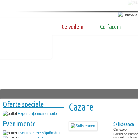
Ce vedem
Ce facem
Oferte speciale
Cazare
Experiențe memorabile
Evenimente
Sălișteanca
Camping
Evenimentele săptămânii
Locuri de campar
grupuri sanitare 