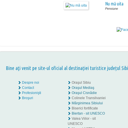
Nu mă uita
Pensiune
Bine aţi venit pe site-ul oficial al destinației turistice județul Sib
Despre noi
Oraşul Sibiu
Contact
Oraşul Mediaş
Profesionişti
Oraşul Cisnădie
Broşuri
Colinele Transilvaniei
Mărginimea Sibiului
Biserici fortificate
Biertan - sit UNESCO
Valea Viilor - sit
UNESCO