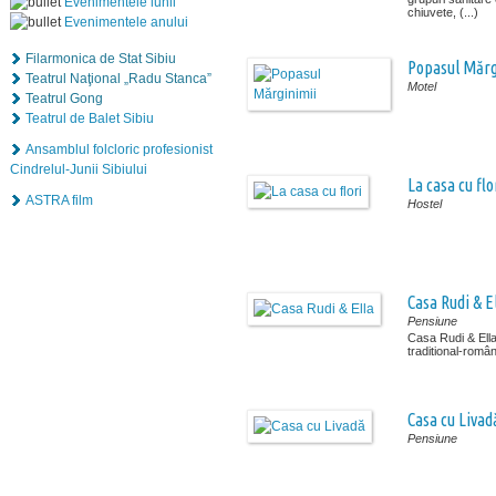
Evenimentele lunii
chiuvete, (...)
Evenimentele anului
Filarmonica de Stat Sibiu
Popasul Mărg
Teatrul Naţional „Radu Stanca”
Motel
Teatrul Gong
Teatrul de Balet Sibiu
Ansamblul folcloric profesionist
Cindrelul-Junii Sibiului
La casa cu flo
ASTRA film
Hostel
Casa Rudi & E
Pensiune
Casa Rudi & Ella 
traditional-român
Casa cu Livad
Pensiune