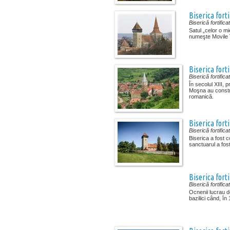
Biserica forti
Biserică fortifica
Satul „celor o mi
numeşte Movile î
Biserica fort
Biserică fortifica
În secolul XIII, pr
Moşna au constru
romanică.
Biserica fort
Biserică fortifica
Biserica a fost c
sanctuarul a fost 
Biserica forti
Biserică fortifica
Ocnenii lucrau de
bazilici când, în 