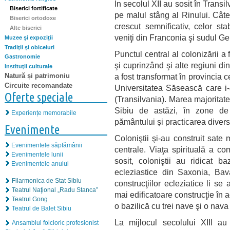
În secolul XII au sosit în Transil
Biserici fortificate
pe malul stâng al Rinului. Câte
Biserici ortodoxe
crescut semnificativ, celor stab
Alte biserici
veniţi din Franconia şi sudul Ge
Muzee şi expoziţii
Tradiţii şi obiceiuri
Punctul central al colonizării a
Gastronomie
şi cuprinzând şi alte regiuni di
Instituţii culturale
a fost transformat în provincia 
Natură și patrimoniu
Circuite recomandate
Universitatea Săsească care i-
Oferte speciale
(Transilvania). Marea majoritate 
Sibiu de astăzi, în zone de
Experiențe memorabile
pământului și practicarea diver
Evenimente
Coloniştii şi-au construit sate 
Evenimentele săptămânii
centrale. Viaţa spirituală a c
Evenimentele lunii
sosit, coloniştii au ridicat b
Evenimentele anului
ecleziastice din Saxonia, Bava
Filarmonica de Stat Sibiu
construcţiilor ecleziatice li s
Teatrul Naţional „Radu Stanca”
mai edificatoare construcţie în 
Teatrul Gong
o bazilică cu trei nave şi o nava
Teatrul de Balet Sibiu
La mijlocul secolului XIII au 
Ansamblul folcloric profesionist