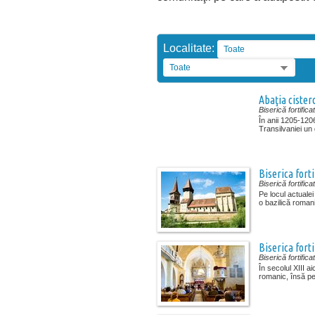
Localitate:
Toate
Toate
Abaţia cister
Biserică fortifica
În anii 1205-120
Transilvaniei un 
Biserica fort
Biserică fortifica
Pe locul actualei 
o bazilică romani
Biserica forti
Biserică fortifica
În secolul XIII aic
romanic, însă pe 