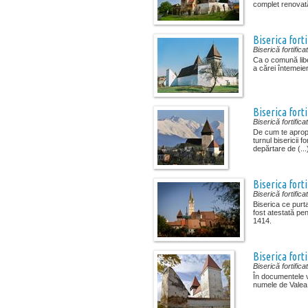
complet renovată
Biserica fort
Biserică fortifica
Ca o comună libe
a cărei întemeier
Biserica fort
Biserică fortifica
De cum te aprop
turnul bisericii fo
depărtare de (...
Biserica fort
Biserică fortifica
Biserica ce purt
fost atestată pen
1414.
Biserica fort
Biserică fortifica
În documentele v
numele de Valea M