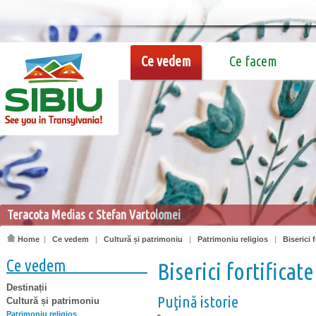
Ce vedem
Ce facem
Teracota Medias c Stefan Vartolomei
Home
|
Ce vedem
|
Cultură și patrimoniu
|
Patrimoniu religios
|
Biserici f
Ce vedem
Biserici fortificate
Destinații
Puţină istorie
Cultură și patrimoniu
Patrimoniu religios