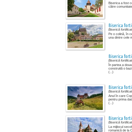
Biserica a fost c
către comunitate
Biserica fort
Biserică fortifica
Pe o colină, în ce
una dintre cele m
Biserica forti
Biserică fortifica
În partea a doua 
construită o baz
(...)
Biserica fort
Biserică fortifica
Anul în care Co
pentru prima da
(...)
Biserica forti
Biserică fortifica
La mijlocul secol
romanică de la C