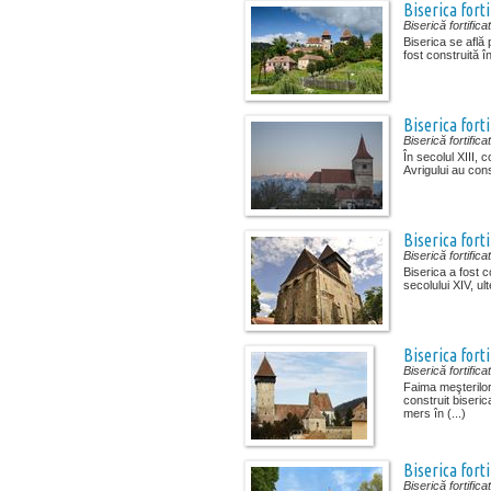
Biserica forti
Biserică fortifica
Biserica se află 
fost construită î
Biserica forti
Biserică fortifica
În secolul XIII, c
Avrigului au const
Biserica fort
Biserică fortifica
Biserica a fost co
secolului XIV, ulte
Biserica forti
Biserică fortifica
Faima meşterilor
construit biseric
mers în (...)
Biserica fort
Biserică fortifica