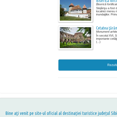
Biserica forti
Biserică fortifica
Stejărişu a fost
localnici mereu n
inundaţiilor. Prima
Cetatea ţărăn
Monument arhite
În secolul XVI, S
importante cetăţi
(...)
Rezult
Bine aţi venit pe site-ul oficial al destinației turistice județul Sib