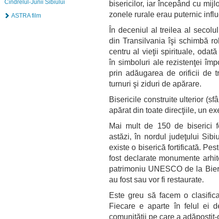
Cindrelul-Junii Sibiului
bisericilor, iar începând cu mijl
zonele rurale erau puternic influ
ASTRA film
În deceniul al treilea al secolu
din Transilvania îşi schimbă rol
centru al vieţii spirituale, odată
în simboluri ale rezistenţei împo
prin adăugarea de orificii de t
turnuri şi ziduri de apărare.
Bisericile construite ulterior (s
apărat din toate direcţiile, un e
Mai mult de 150 de biserici for
astăzi, în nordul judeţului Sib
existe o biserică fortificată. Pes
fost declarate monumente arhite
patrimoniu UNESCO de la Bierta
au fost sau vor fi restaurate.
Este greu să facem o clasificar
Fiecare e aparte în felul ei d
comunităţii pe care a adăpostit-