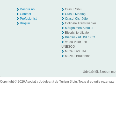
Despre noi
Oraşul Sibiu
Contact
Oraşul Mediaş
Profesionişti
Oraşul Cisnădie
Broşuri
Colinele Transilvaniei
Mărginimea Sibiului
Biserici fortificate
Biertan - sit UNESCO
Valea Viilor - sit
UNESCO
Muzeul ASTRA
Muzeul Brukenthal
Üdvözöljük Szeben megye
Copyright © 2026 Asociaţia Judeţeană de Turism Sibiu. Toate drepturile rezervate.