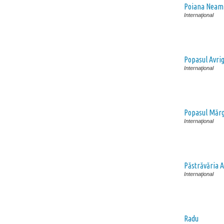
Poiana Neamţ
Internaţional
Popasul Avri
Internaţional
Popasul Mărg
Internaţional
Păstrăvăria 
Internaţional
Radu