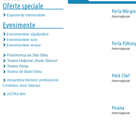
Oferte speciale
Perla Mărgin
Experiențe memorabile
Internaţional
Evenimente
Evenimentele săptămânii
Evenimentele lunii
Perla Păltiniș
Evenimentele anului
Internaţional
Filarmonica de Stat Sibiu
Teatrul Naţional „Radu Stanca”
Teatrul Gong
Teatrul de Balet Sibiu
Petit Chef
Ansamblul folcloric profesionist
Internaţional
Cindrelul-Junii Sibiului
ASTRA film
Poiana
Internaţional