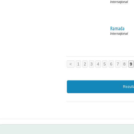
Internaţional
Ramada
Internaţional
<
1
2
3
4
5
6
7
8
9
Rezult