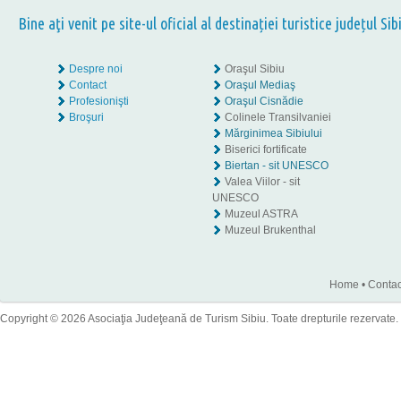
Bine aţi venit pe site-ul oficial al destinației turistice județul Sib
Despre noi
Oraşul Sibiu
Contact
Oraşul Mediaş
Profesionişti
Oraşul Cisnădie
Broşuri
Colinele Transilvaniei
Mărginimea Sibiului
Biserici fortificate
Biertan - sit UNESCO
Valea Viilor - sit
UNESCO
Muzeul ASTRA
Muzeul Brukenthal
Home
•
Contac
Copyright © 2026 Asociaţia Judeţeană de Turism Sibiu. Toate drepturile rezervate.