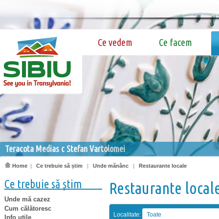
Ce vedem
Ce facem
Teracota Medias c Stefan Vartolomei
Home
|
Ce trebuie să știm
|
Unde mănânc
|
Restaurante locale
Ce trebuie să știm
Restaurante local
Unde mă cazez
Cum călătoresc
Localitate:
Toate
Info utile