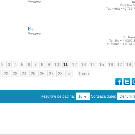
Pensiune
Ș
DN1 Km 3
Tel. mobil: +40 737
Ela
Pensiune
Str. Nouă
Tel. fix: + 4 0269
Tel. mobil: + 4 0744
2
3
4
5
6
7
8
9
10
11
12
13
14
15
16
17
18
22
23
24
25
26
27
28
>
|
Toate
Rezultate pe pagina:
10
Sorteaza dupa:
Denumir