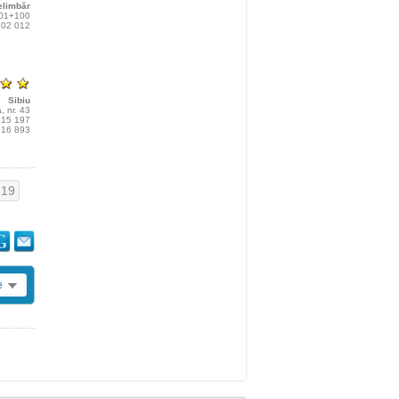
elimbăr
01+100
 702 012
Sibiu
, nr. 43
 215 197
 916 893
19
e