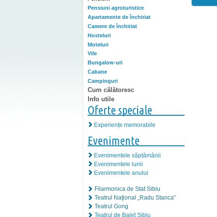
Pensiuni agroturistice
Apartamente de închiriat
Camere de închiriat
Hosteluri
Moteluri
Vile
Bungalow-uri
Cabane
Campinguri
Cum călătoresc
Info utile
Oferte speciale
Experiențe memorabile
Evenimente
Evenimentele săptămânii
Evenimentele lunii
Evenimentele anului
Filarmonica de Stat Sibiu
Teatrul Naţional „Radu Stanca”
Teatrul Gong
Teatrul de Balet Sibiu