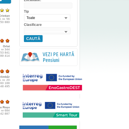
Localitate:
Tip
Cristian
Toate
II, nr. 56
 050 880
Clasificare
CAUTĂ
Orlat
, nr 344
 553 841
VEZI PE HARTĂ
 189 414
Pensiuni
elimbăr
, nr. 20
 560 188
 648 495
nu Roşu
, nr 684
 542 887