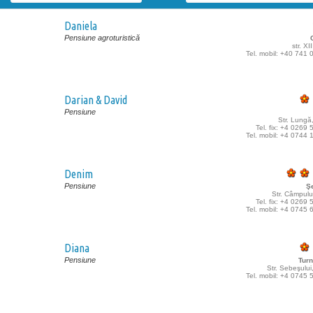
Daniela
Pensiune agroturistică
str. XI
Tel. mobil: +40 741
Darian & David
Pensiune
Str. Lungă
Tel. fix: +4 0269
Tel. mobil: +4 0744
Denim
Pensiune
Ş
Str. Câmpului
Tel. fix: +4 0269
Tel. mobil: +4 0745
Diana
Pensiune
Tur
Str. Sebeşului
Tel. mobil: +4 0745