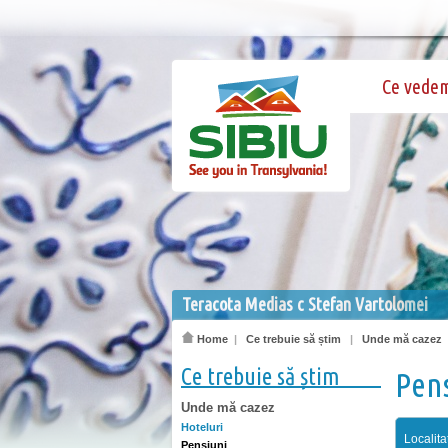
Ce vede
Teracota Medias c Stefan Vartolomei
Home
|
Ce trebuie să știm
|
Unde mă cazez
Ce trebuie să știm
Pen
Unde mă cazez
Hoteluri
Localita
Pensiuni