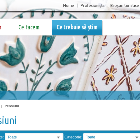
Home
|
Profesionişti
|
Broşuri turistice
m
Ce facem
Ce trebuie să știm
|
Pensiuni
siuni
te:
Toate
Categorie:
Toate