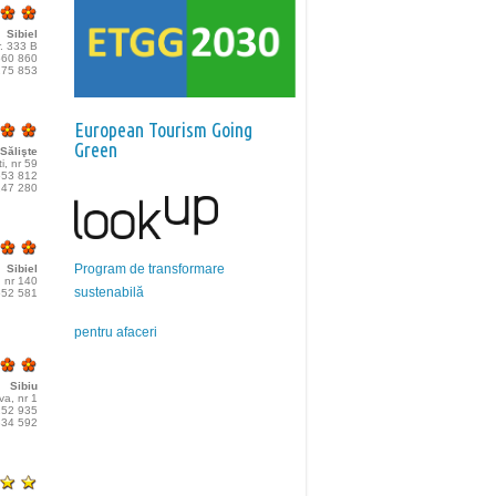
Sibiel
nr. 333 B
 560 860
 275 853
European Tourism Going
Green
Sălişte
ti, nr 59
 553 812
 247 280
Program de transformare
Sibiel
, nr 140
sustenabilă
 552 581
pentru afaceri
Sibiu
a, nr 1
 252 935
 834 592