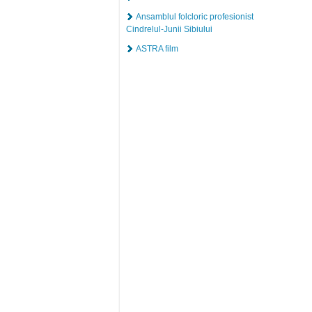
Ansamblul folcloric profesionist
Cindrelul-Junii Sibiului
ASTRA film