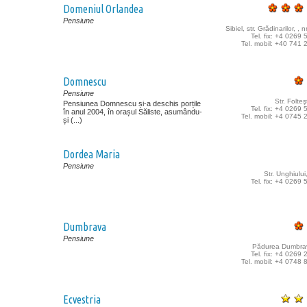
Domeniul Orlandea
Pensiune
Sibiel, str. Grădinarilor, , 
Tel. fix: +4 0269
Tel. mobil: +40 741
Domnescu
Pensiune
Str. Folteş
Pensiunea Domnescu și-a deschis porțile
Tel. fix: +4 0269
în anul 2004, în orașul Săliste, asumându-
Tel. mobil: +4 0745
și (...)
Dordea Maria
Pensiune
Str. Unghiului
Tel. fix: +4 0269
Dumbrava
Pensiune
Pădurea Dumbrav
Tel. fix: +4 0269
Tel. mobil: +4 0748
Ecvestria