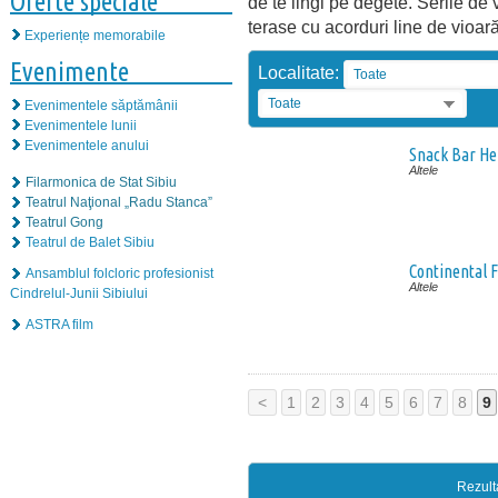
Oferte speciale
de te lingi pe degete. Serile de
terase cu acorduri line de vioară
Experiențe memorabile
Evenimente
Localitate:
Toate
Toate
Evenimentele săptămânii
Evenimentele lunii
Evenimentele anului
Snack Bar Hei
Altele
Filarmonica de Stat Sibiu
Teatrul Naţional „Radu Stanca”
Teatrul Gong
Teatrul de Balet Sibiu
Continental F
Ansamblul folcloric profesionist
Altele
Cindrelul-Junii Sibiului
ASTRA film
<
1
2
3
4
5
6
7
8
9
Rezult