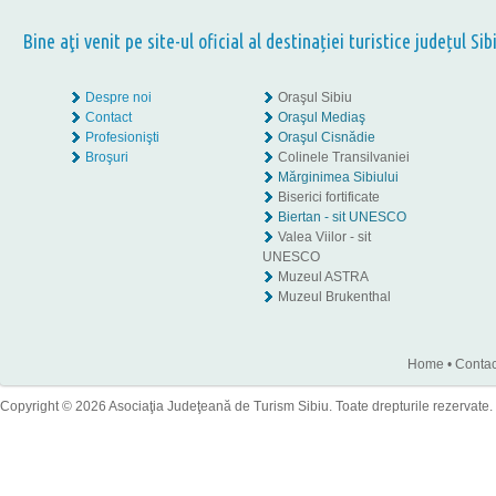
Bine aţi venit pe site-ul oficial al destinației turistice județul Sib
Despre noi
Oraşul Sibiu
Contact
Oraşul Mediaş
Profesionişti
Oraşul Cisnădie
Broşuri
Colinele Transilvaniei
Mărginimea Sibiului
Biserici fortificate
Biertan - sit UNESCO
Valea Viilor - sit
UNESCO
Muzeul ASTRA
Muzeul Brukenthal
Home
•
Contac
Copyright © 2026 Asociaţia Judeţeană de Turism Sibiu. Toate drepturile rezervate.