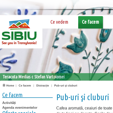
Ce vedem
Ce facem
Teracota Medias c Stefan Vartolomei
Home
|
Ce facem
|
Distracție
|
Pub-uri şi cluburi
Ce facem
Pub-uri şi cluburi
Activități
Agenda evenimentelor
Cafea aromată, ceaiuri de toate s