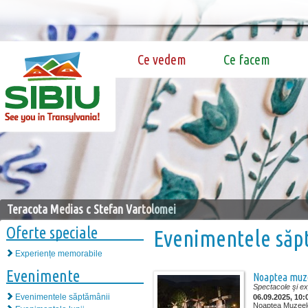
Ce vedem
Ce facem
Teracota Medias c Stefan Vartolomei
Oferte speciale
Evenimentele săp
Experiențe memorabile
Evenimente
Noaptea muze
Spectacole şi exp
Evenimentele săptămânii
06.09.2025, 10:
Noaptea Muzeelor