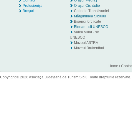
Contact
Oraşul Mediaş
Profesionişti
Oraşul Cisnădie
Broşuri
Colinele Transilvaniei
Mărginimea Sibiului
Biserici fortificate
Biertan - sit UNESCO
Valea Viilor - sit
UNESCO
Muzeul ASTRA
Muzeul Brukenthal
Home
•
Contac
Copyright © 2026 Asociaţia Judeţeană de Turism Sibiu. Toate drepturile rezervate.