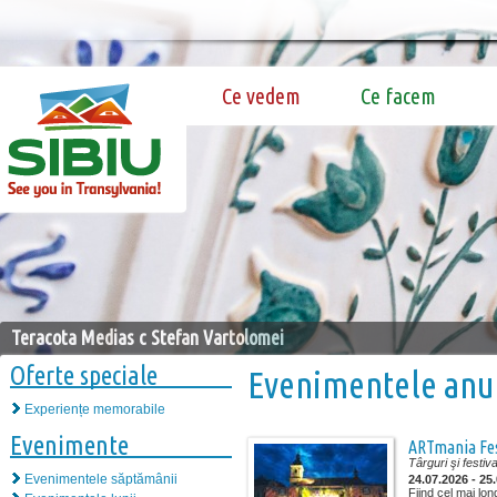
Ce vedem
Ce facem
Teracota Medias c Stefan Vartolomei
Oferte speciale
Evenimentele anu
Experiențe memorabile
Evenimente
ARTmania Fes
Târguri şi festiva
Evenimentele săptămânii
24.07.2026 - 25
Fiind cel mai lon