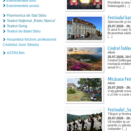
Evenimentele lunii
România și una d
Evenimentele anului
îndelungată (...)
Filarmonica de Stat Sibiu
Festivalul ba
Teatrul Naţional „Radu Stanca”
Spectacole şi exp
Teatrul Gong
25.07.2026 - 26
În anul în care S
Teatrul de Balet Sibiu
Brukenthal sărbăt
(...)
Ansamblul folcloric profesionist
Cindrelul-Junii Sibiului
Cindrel ÎnAle
Altele
ASTRA film
25.07.2026, 10:
Cindrel ÎnAlerga
montană emblem
anual în (...)
Micăsasa Fes
Altele
25.07.2026 - 26
V-ați gândit vreo
o zi într-o curte
Festivalul „S
Târguri şi festiva
25.07.2026 - 26
Vă invităm la un 
poartă cu gândul
ciobanilor (...)