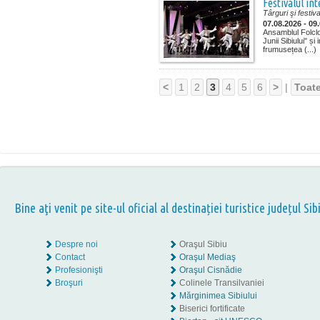
Festivalul in
Târguri şi festiva
07.08.2026 - 09
Ansamblul Folclor
Junii Sibiului" și 
frumusețea (...)
<
1
2
3
4
5
6
>
|
Toat
Bine aţi venit pe site-ul oficial al destinației turistice județul Sib
Despre noi
Oraşul Sibiu
Contact
Oraşul Mediaş
Profesionişti
Oraşul Cisnădie
Broşuri
Colinele Transilvaniei
Mărginimea Sibiului
Biserici fortificate