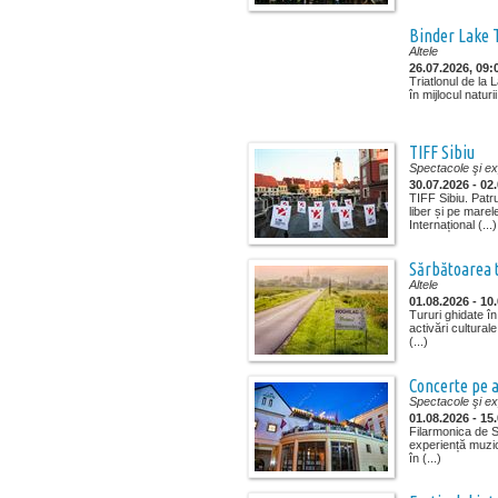
Binder Lake 
Altele
26.07.2026, 09:
Triatlonul de la
în mijlocul naturi
TIFF Sibiu
Spectacole şi exp
30.07.2026 - 02
TIFF Sibiu. Patr
liber și pe marel
Internațional (...)
Sărbătoarea 
Altele
01.08.2026 - 10
Tururi ghidate în
activări cultural
(...)
Concerte pe 
Spectacole şi exp
01.08.2026 - 15
Filarmonica de St
experiență muzica
în (...)