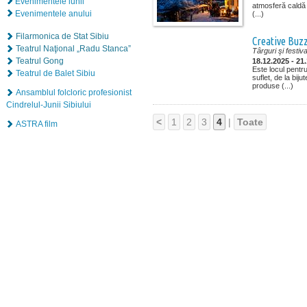
Evenimentele lunii
atmosferă caldă 
Evenimentele anului
(...)
Filarmonica de Stat Sibiu
Creative Buz
Teatrul Naţional „Radu Stanca”
Târguri şi festiva
Teatrul Gong
18.12.2025 - 21
Este locul pentr
Teatrul de Balet Sibiu
suflet, de la bijute
produse (...)
Ansamblul folcloric profesionist
Cindrelul-Junii Sibiului
<
1
2
3
4
|
Toate
ASTRA film