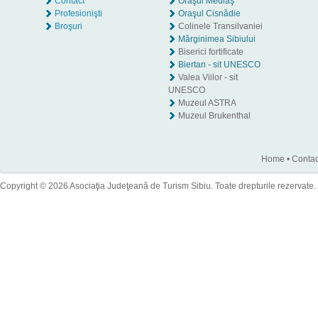
Contact
Oraşul Mediaş
Profesionişti
Oraşul Cisnădie
Broşuri
Colinele Transilvaniei
Mărginimea Sibiului
Biserici fortificate
Biertan - sit UNESCO
Valea Viilor - sit
UNESCO
Muzeul ASTRA
Muzeul Brukenthal
Home
•
Contac
Copyright © 2026 Asociaţia Judeţeană de Turism Sibiu. Toate drepturile rezervate.