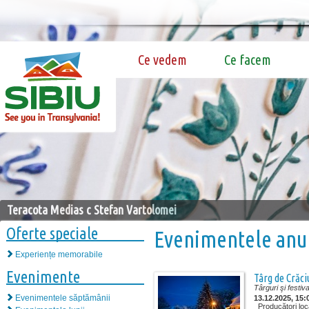
Ce vedem
Ce facem
Teracota Medias c Stefan Vartolomei
Oferte speciale
Evenimentele anu
Experiențe memorabile
Evenimente
Târg de Crăc
Târguri şi festiva
Evenimentele săptămânii
13.12.2025, 15:
Producători loca