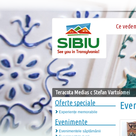
Ce vede
Teracota Medias c Stefan Vartolomei
Oferte speciale
Eve
Experiențe memorabile
Evenimente
Evenimentele săptămânii