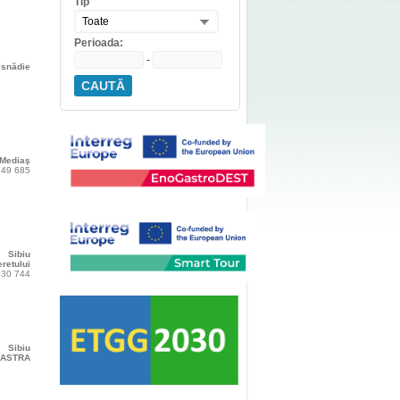
Tip
Toate
Perioada:
-
isnădie
CAUTĂ
Mediaş
 149 685
Sibiu
eretului
 030 744
Sibiu
 ASTRA