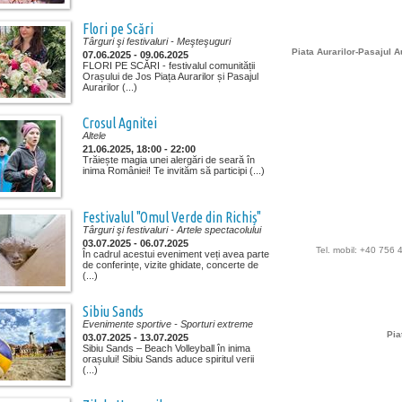
Flori pe Scări
Târguri şi festivaluri
- Meşteşuguri
Piata Aurarilor-Pasajul A
07.06.2025 - 09.06.2025
FLORI PE SCĂRI - festivalul comunității
Orașului de Jos Piața Aurarilor și Pasajul
Aurarilor (...)
Crosul Agnitei
Altele
21.06.2025, 18:00 - 22:00
Trăiește magia unei alergări de seară în
inima României! Te invităm să participi (...)
Festivalul "Omul Verde din Richiș"
Târguri şi festivaluri
- Artele spectacolului
03.07.2025 - 06.07.2025
Tel. mobil: +40 756
În cadrul acestui eveniment veți avea parte
de conferințe, vizite ghidate, concerte de
(...)
Sibiu Sands
Evenimente sportive
- Sporturi extreme
Pia
03.07.2025 - 13.07.2025
Sibiu Sands – Beach Volleyball în inima
orașului! Sibiu Sands aduce spiritul verii
(...)