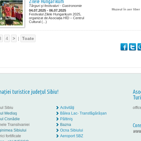
Zilele Hungarikum
Târguri şi festivaluri
- Gastronomie
Muzeul în aer libe
04.07.2025 - 06.07.2025
Festivalul Zilele Hungarikum 2025,
organizat de Asociația HÍD – Centrul
Cultural (...)
3
4
>
|
Toate
nației turistice județul Sibiu!
Aso
Tur
ul Sibiu
Activităţi
offi
ul Mediaş
Bâlea Lac- Transfăgărășan
ul Cisnădie
Păltiniş
nele Transilvaniei
Bazna
Cons
inimea Sibiului
Ocna Sibiului
www.
ici fortificate
Aeroport SBZ