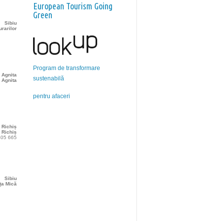
European Tourism Going
Green
Sibiu
urarilor
Program de transformare
Agnita
sustenabilă
Agnita
pentru afaceri
Richiș
Richiș
 405 665
Sibiu
ța Mică