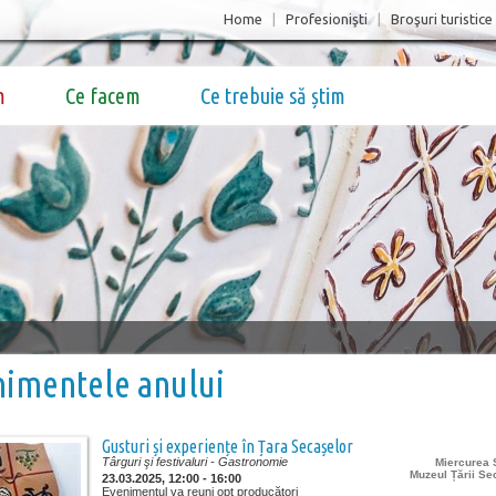
Home
|
Profesionişti
|
Broşuri turistice
m
Ce facem
Ce trebuie să știm
nimentele anului
Gusturi și experiențe în Țara Secașelor
Târguri şi festivaluri
- Gastronomie
Miercurea S
Muzeul Țării Se
23.03.2025, 12:00 - 16:00
Evenimentul va reuni opt producători