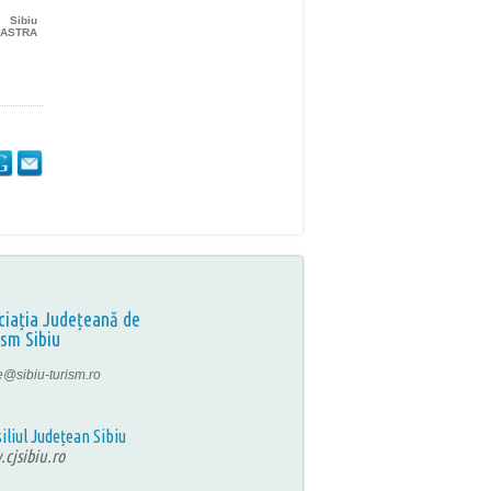
Sibiu
r ASTRA
ciația Județeană de
ism Sibiu
ce@sibiu-turism.ro
iliul Județean Sibiu
cjsibiu.ro