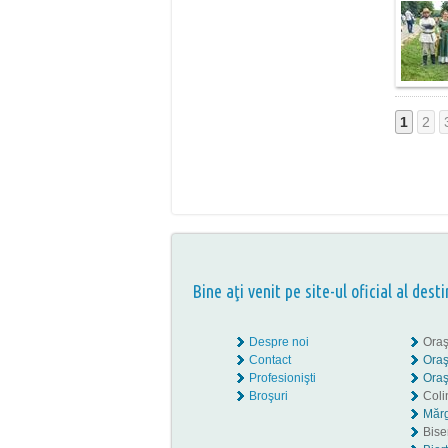
1
2
Bine aţi venit pe site-ul oficial al desti
Despre noi
Oraş
Contact
Oraş
Profesionişti
Oraş
Broşuri
Coli
Mărg
Biser