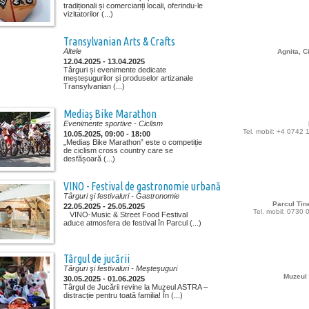
tradiționali și comercianți locali, oferindu-le
vizitatorilor (...)
Transylvanian Arts & Crafts
Altele
Agnita, C
12.04.2025 - 13.04.2025
Târguri și evenimente dedicate
meșteșugurilor și produselor artizanale
Transylvanian (...)
Mediaș Bike Marathon
Evenimente sportive
- Ciclism
Tel. mobil: +4 0742
10.05.2025, 09:00 - 18:00
„Mediaș Bike Marathon” este o competiție
de ciclism cross country care se
desfășoară (...)
VINO - Festival de gastronomie urbană
Târguri şi festivaluri
- Gastronomie
Parcul Tin
22.05.2025 - 25.05.2025
Tel. mobil: 0730
VINO-Music & Street Food Festival
aduce atmosfera de festival în Parcul (...)
Târgul de jucării
Târguri şi festivaluri
- Meşteşuguri
Muzeul
30.05.2025 - 01.06.2025
Târgul de Jucării revine la Muzeul ASTRA –
distracție pentru toată familia! În (...)