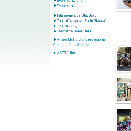
Evenimentele lunii
Evenimentele anului
Filarmonica de Stat Sibiu
Teatrul Naţional „Radu Stanca”
Teatrul Gong
Teatrul de Balet Sibiu
Ansamblul folcloric profesionist
Cindrelul-Junii Sibiului
ASTRA film