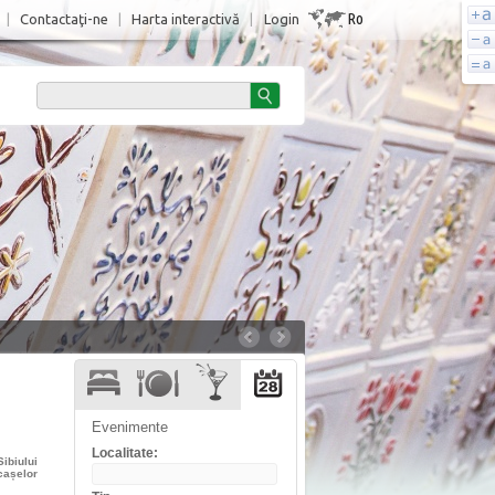
Ro
|
Contactaţi-ne
|
Harta interactivă
|
Login
Evenimente
Localitate:
ibiului
cașelor