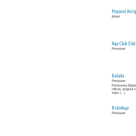
Popasul Avri
Motel
Aqa Club Elat
Pensiune
Balada
Pensiune
Pensiunea Balada
ridicat, asigură 
sejur (...)
Brânduşa
Pensiune