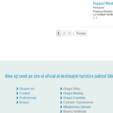
Popasul Mon
Pensiune
Popasul Montan
cu multiple facili
(...)
1
2
>
|
Toate
Bine aţi venit pe site-ul oficial al destinației turistice județul Sib
Despre noi
Oraşul Sibiu
Contact
Oraşul Mediaş
Profesionişti
Oraşul Cisnădie
Broşuri
Colinele Transilvaniei
Mărginimea Sibiului
Biserici fortificate