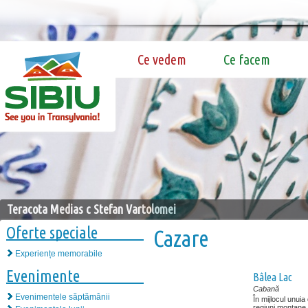
Ce vedem
Ce facem
Teracota Medias c Stefan Vartolomei
Oferte speciale
Cazare
Experiențe memorabile
Evenimente
Bâlea Lac
Cabană
Evenimentele săptămânii
În mijlocul unui
regiuni montane