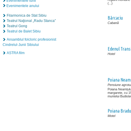
Evenimentele lunii
(...)
Evenimentele anului
Filarmonica de Stat Sibiu
Bârcaciu
Teatrul Naţional „Radu Stanca”
Cabană
Teatrul Gong
Teatrul de Balet Sibiu
Ansamblul folcloric profesionist
Cindrelul-Junii Sibiului
Edenul Transi
ASTRA film
Hotel
Poiana Neamț
Pensiune agrotur
Poiana Neamțulu
margarete, cu 15
muntelui Budislav
Poiana Bradu
Motel